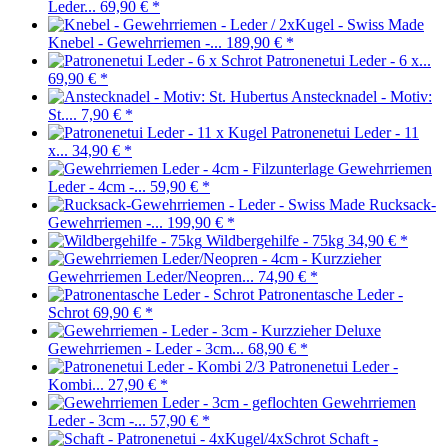
Leder...
69,90 €
*
Knebel - Gewehrriemen -...
189,90 €
*
Patronenetui Leder - 6 x...
69,90 €
*
Anstecknadel - Motiv:
St....
7,90 €
*
Patronenetui Leder - 11
x...
34,90 €
*
Gewehrriemen
Leder - 4cm -...
59,90 €
*
Rucksack-
Gewehrriemen -...
199,90 €
*
Wildbergehilfe - 75kg
34,90 €
*
Gewehrriemen Leder/Neopren...
74,90 €
*
Patronentasche Leder -
Schrot
69,90 €
*
Gewehrriemen - Leder - 3cm...
68,90 €
*
Patronenetui Leder -
Kombi...
27,90 €
*
Gewehrriemen
Leder - 3cm -...
57,90 €
*
Schaft -