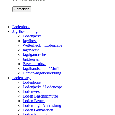
Anmelden
Lodenhose
Jagdbekleidung
Lodenjacke
Jagdhose
Wetterfleck - Lodencape
Jagdweste
Jagdgamasche
Jagdgürtel
Baschlikmütze
Jagdhandschuh / Muff
Damen-Jagdbekleidung
Loden Jagd
Lodenhose
Lodenjacke / Lodencape
Lodenweste
Loden Baschlikmütze
Loden Beutel
Loden Jagd Ausrüstung
Loden Gamaschen
Loden Futterale