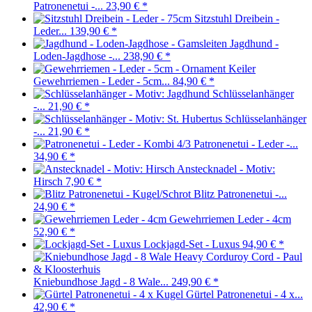
Patronenetui -...
23,90 €
*
Sitzstuhl Dreibein -
Leder...
139,90 €
*
Jagdhund -
Loden-Jagdhose -...
238,90 €
*
Gewehrriemen - Leder - 5cm...
84,90 €
*
Schlüsselanhänger
-...
21,90 €
*
Schlüsselanhänger
-...
21,90 €
*
Patronenetui - Leder -...
34,90 €
*
Anstecknadel - Motiv:
Hirsch
7,90 €
*
Blitz Patronenetui -...
24,90 €
*
Gewehrriemen Leder - 4cm
52,90 €
*
Lockjagd-Set - Luxus
94,90 €
*
Kniebundhose Jagd - 8 Wale...
249,90 €
*
Gürtel Patronenetui - 4 x...
42,90 €
*