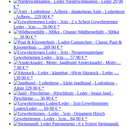
Niederwildgalgen - Leder
29,90
€
*
Astri - Lodenhose
- Arlberg...
229,90 €
*
Gewehrriemen
Leder - 3cm -...
56,90 €
*
Wildbergehilfe - 300kg
-...
39,90 €
*
Paul &
Kloosterhuis -...
269,90 €
*
Gewehrriemen Leder - 3cm -...
57,90 €
*
Anstecknadel - Motiv:...
7,90 €
*
Sitzstock - Leder -...
139,90 €
*
Jagdhund - Lodenhose -
Alpin
329,90 €
*
Jagd -
Pirschleine -...
36,90 €
*
Gewehrriemen
Loden/Leder -...
69,90 €
*
Gewehrriemen - Leder - 5cm...
84,90 €
*
Steinmandl.