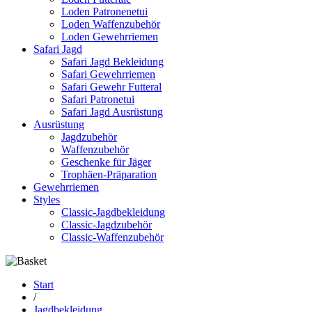
Loden Patronenetui
Loden Waffenzubehör
Loden Gewehrriemen
Safari Jagd
Safari Jagd Bekleidung
Safari Gewehrriemen
Safari Gewehr Futteral
Safari Patronetui
Safari Jagd Ausrüstung
Ausrüstung
Jagdzubehör
Waffenzubehör
Geschenke für Jäger
Trophäen-Präparation
Gewehrriemen
Styles
Classic-Jagdbekleidung
Classic-Jagdzubehör
Classic-Waffenzubehör
Start
/
Jagdbekleidung