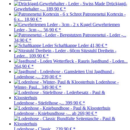
Drückjagd-
Gewehrhalter -...
189,90 €
*
Patronenetui Kortexin -
6 x...
18,90 €
*
Gewehrriemen
Leder - 3cm -...
56,90 €
*
Patronenetui - Leder -...
34,90 €
*
Schaftkappe Leder
41,90 €
*
Sitzstuhl Dreibein -
Leder...
109,90 €
*
Jagdhund - Loden...
264,90 €
*
Jagdhund -
Lodenhose -...
239,00 €
*
Lodenhose -
Winter- Paul...
349,90 €
*
Lodenhose - Stiefelhose -...
399,90 €
*
Lodenhose - Kniebundhose -...
ab 269,90 €
*
Lodenhose - Classic...
239,90 €
*