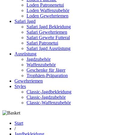
Loden Patronenetui
Loden Waffenzubehör
Loden Gewehrriemen
Safari Jagd
Safari Jagd Bekleidung
Safari Gewehrriemen
Safari Gewehr Futteral
Safari Patronetui
Safari Jagd Ausrüstung
Ausrüstung
Jagdzubehör
Waffenzubehör
Geschenke für Jäger
Trophäen-Präparation
Gewehrriemen
Styles
Classic-Jagdbekleidung
Classic-Jagdzubehör
Classic-Waffenzubehör
Start
/
Jagdbekleidung