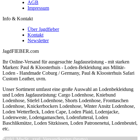
AGB
Impressum
Info & Kontakt
Über Jagdfieber
Kontakt
Newsletter
JagdFIEBER.com
Ihr Online-Versand für ausgesuchte Jagdausrüstung - mit starken
Marken: Paul & Kloosterhuis - Loden-Bekleidung aus Militär-
Loden - Handmade Coburg / Germany, Paul & Kloosterhuis Safari
Custom Leather, uvm.
Unser Sortiment umfasst eine große Auswahl an Lodenbekleidung
und Loden Jagdausrüstung: Cargo Lodenhose, Kniebund
Lodenhose, Stiefel Lodenhose, Shorts Lodenhose, Fronttaschen
Lodenhose, Knickerbockers Lodenhose, Winter Ansitz Lodenhose,
Loden Wetterfleck, Loden Cape, Loden Plaid, Lodenjacke,
Lodenweste, Lodengamaschen, Lodenfutteral, Loden
Baschlikmütze, Loden Sitzkissen, Loden Patronenetui, Lodenbeutel,
etc.
*
inkl. MwSt., zzgl.
Versandkosten (brutto)