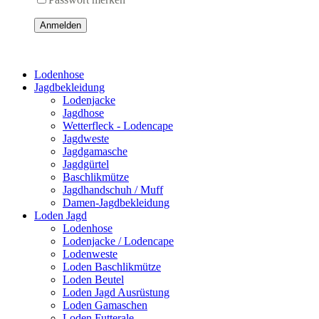
Anmelden
Lodenhose
Jagdbekleidung
Lodenjacke
Jagdhose
Wetterfleck - Lodencape
Jagdweste
Jagdgamasche
Jagdgürtel
Baschlikmütze
Jagdhandschuh / Muff
Damen-Jagdbekleidung
Loden Jagd
Lodenhose
Lodenjacke / Lodencape
Lodenweste
Loden Baschlikmütze
Loden Beutel
Loden Jagd Ausrüstung
Loden Gamaschen
Loden Futterale