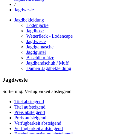
/
Jagdweste
Jagdbekleidung
Lodenjacke
Jagdhose
Wetterfleck - Lodencape
Jagdweste
Jagdgamasche
Jagdgürtel
Baschlikmütze
Jagdhandschuh / Muff
Damen-Jagdbekleidung
Jagdweste
Sortierung:
Verfügbarkeit absteigend
Titel absteigend
Titel aufsteigend
Preis absteigend
Preis aufsteigend
Verfügbarkeit absteigend
Verfügbarkeit aufsteigend
Erscheinungsdatum absteigend