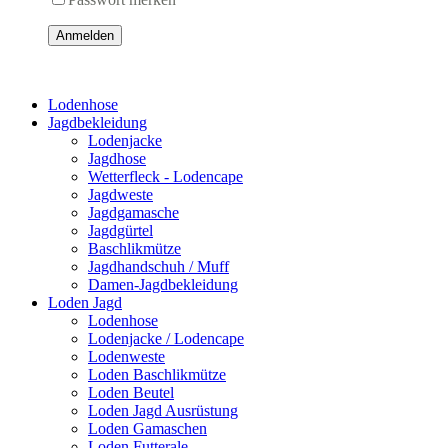
Anmelden
Lodenhose
Jagdbekleidung
Lodenjacke
Jagdhose
Wetterfleck - Lodencape
Jagdweste
Jagdgamasche
Jagdgürtel
Baschlikmütze
Jagdhandschuh / Muff
Damen-Jagdbekleidung
Loden Jagd
Lodenhose
Lodenjacke / Lodencape
Lodenweste
Loden Baschlikmütze
Loden Beutel
Loden Jagd Ausrüstung
Loden Gamaschen
Loden Futterale