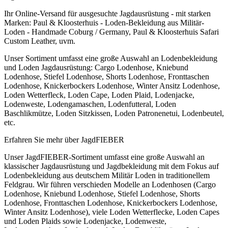
Ihr Online-Versand für ausgesuchte Jagdausrüstung - mit starken
Marken: Paul & Kloosterhuis - Loden-Bekleidung aus Militär-
Loden - Handmade Coburg / Germany, Paul & Kloosterhuis Safari
Custom Leather, uvm.
Unser Sortiment umfasst eine große Auswahl an Lodenbekleidung
und Loden Jagdausrüstung: Cargo Lodenhose, Kniebund
Lodenhose, Stiefel Lodenhose, Shorts Lodenhose, Fronttaschen
Lodenhose, Knickerbockers Lodenhose, Winter Ansitz Lodenhose,
Loden Wetterfleck, Loden Cape, Loden Plaid, Lodenjacke,
Lodenweste, Lodengamaschen, Lodenfutteral, Loden
Baschlikmütze, Loden Sitzkissen, Loden Patronenetui, Lodenbeutel,
etc.
Erfahren Sie mehr über JagdFIEBER
Unser JagdFIEBER-Sortiment umfasst eine große Auswahl an
klassischer Jagdausrüstung und Jagdbekleidung mit dem Fokus auf
Lodenbekleidung aus deutschem Militär Loden in traditionellem
Feldgrau. Wir führen verschieden Modelle an Lodenhosen (Cargo
Lodenhose, Kniebund Lodenhose, Stiefel Lodenhose, Shorts
Lodenhose, Fronttaschen Lodenhose, Knickerbockers Lodenhose,
Winter Ansitz Lodenhose), viele Loden Wetterflecke, Loden Capes
und Loden Plaids sowie Lodenjacke, Lodenweste,