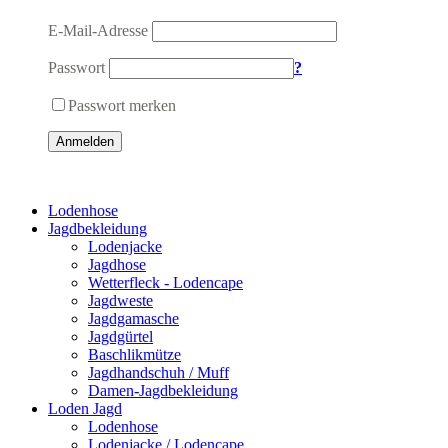
E-Mail-Adresse
Passwort
?
Passwort merken
Anmelden
Lodenhose
Jagdbekleidung
Lodenjacke
Jagdhose
Wetterfleck - Lodencape
Jagdweste
Jagdgamasche
Jagdgürtel
Baschlikmütze
Jagdhandschuh / Muff
Damen-Jagdbekleidung
Loden Jagd
Lodenhose
Lodenjacke / Lodencape