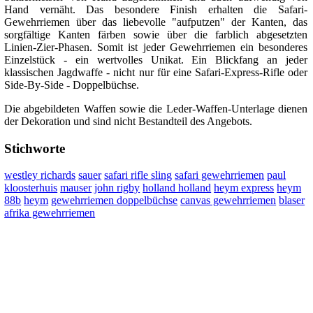
Hand vernäht. Das besondere Finish erhalten die Safari-
Gewehrriemen über das liebevolle "aufputzen" der Kanten, das
sorgfältige Kanten färben sowie über die farblich abgesetzten
Linien-Zier-Phasen. Somit ist jeder Gewehrriemen ein besonderes
Einzelstück - ein wertvolles Unikat. Ein Blickfang an jeder
klassischen Jagdwaffe - nicht nur für eine Safari-Express-Rifle oder
Side-By-Side - Doppelbüchse.
Die abgebildeten Waffen sowie die Leder-Waffen-Unterlage dienen
der Dekoration und sind nicht Bestandteil des Angebots.
Stichworte
westley richards
sauer
safari rifle sling
safari gewehrriemen
paul
kloosterhuis
mauser
john rigby
holland holland
heym express
heym
88b
heym
gewehrriemen doppelbüchse
canvas gewehrriemen
blaser
afrika gewehrriemen