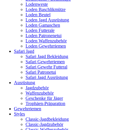
Lodenweste
Loden Baschlikmütze
Loden Beutel
Loden Jagd Ausrüstung
Loden Gamaschen
Loden Futterale
Loden Patronenetui
Loden Waffenzubehör
Loden Gewehrriemen
Safari Jagd
Safari Jagd Bekleidung
Safari Gewehrriemen
Safari Gewehr Futteral
Safari Patronetui
Safari Jagd Ausrüstung
Ausrüstung
Jagdzubehör
Waffenzubehör
Geschenke für Jäger
Trophäen-Präparation
Gewehrriemen
Styles
Classic-Jagdbekleidung
Classic-Jagdzubehör
Classic-Waffenzubehör