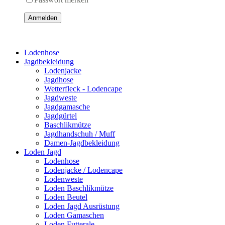
Anmelden
Lodenhose
Jagdbekleidung
Lodenjacke
Jagdhose
Wetterfleck - Lodencape
Jagdweste
Jagdgamasche
Jagdgürtel
Baschlikmütze
Jagdhandschuh / Muff
Damen-Jagdbekleidung
Loden Jagd
Lodenhose
Lodenjacke / Lodencape
Lodenweste
Loden Baschlikmütze
Loden Beutel
Loden Jagd Ausrüstung
Loden Gamaschen
Loden Futterale