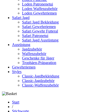
Loden Patronenetui
Loden Waffenzubehör
Loden Gewehrriemen
Safari Jagd
Safari Jagd Bekleidung
Safari Gewehrriemen
Safari Gewehr Futteral
Safari Patronetui
Safari Jagd Ausrüstung
Ausrüstung
Jagdzubehör
Waffenzubehör
Geschenke für Jäger
Trophäen-Präparation
Gewehrriemen
Styles
Classic-Jagdbekleidung
Classic-Jagdzubehör
Classic-Waffenzubehör
Start
/
Stichworte