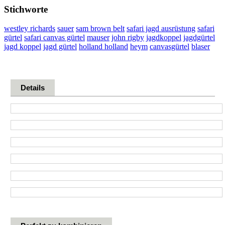
Stichworte
westley richards
sauer
sam brown belt
safari jagd ausrüstung
safari
gürtel
safari canvas gürtel
mauser
john rigby
jagdkoppel
jagdgürtel
jagd koppel
jagd gürtel
holland holland
heym
canvasgürtel
blaser
Details