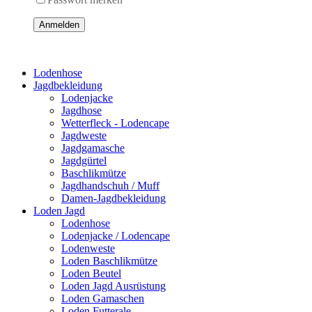
Anmelden
Lodenhose
Jagdbekleidung
Lodenjacke
Jagdhose
Wetterfleck - Lodencape
Jagdweste
Jagdgamasche
Jagdgürtel
Baschlikmütze
Jagdhandschuh / Muff
Damen-Jagdbekleidung
Loden Jagd
Lodenhose
Lodenjacke / Lodencape
Lodenweste
Loden Baschlikmütze
Loden Beutel
Loden Jagd Ausrüstung
Loden Gamaschen
Loden Futterale