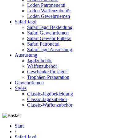
Loden Patronenetui
Loden Waffenzubehör
Loden Gewehrriemen
Safari Jagd
Safari Jagd Bekleidung
Safari Gewehrriemen
Safari Gewehr Futteral
Safari Patronetui
Safari Jagd Ausrüstung
Ausrüstung
Jagdzubehör
Waffenzubehör
Geschenke für Jäger
Trophäen-Präparation
Gewehrriemen
Styles
Classic-Jagdbekleidung
Classic-Jagdzubehör
Classic-Waffenzubehör
Start
/
Safari Jagd