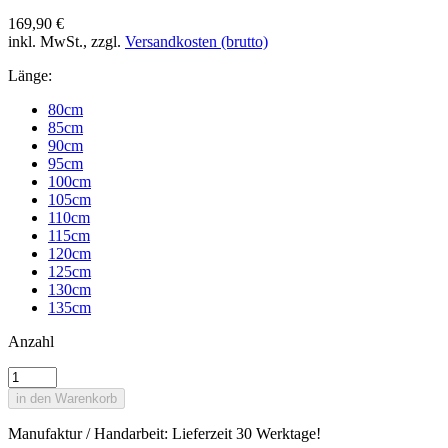
169,90 €
inkl. MwSt., zzgl.
Versandkosten (brutto)
Länge:
80cm
85cm
90cm
95cm
100cm
105cm
110cm
115cm
120cm
125cm
130cm
135cm
Anzahl
in den Warenkorb
Manufaktur / Handarbeit: Lieferzeit 30 Werktage!