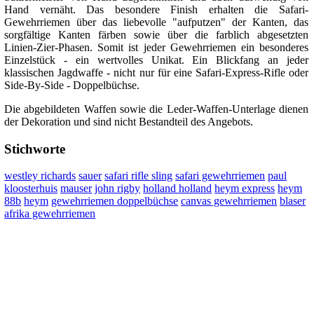
Hand vernäht. Das besondere Finish erhalten die Safari-
Gewehrriemen über das liebevolle "aufputzen" der Kanten, das
sorgfältige Kanten färben sowie über die farblich abgesetzten
Linien-Zier-Phasen. Somit ist jeder Gewehrriemen ein besonderes
Einzelstück - ein wertvolles Unikat. Ein Blickfang an jeder
klassischen Jagdwaffe - nicht nur für eine Safari-Express-Rifle oder
Side-By-Side - Doppelbüchse.
Die abgebildeten Waffen sowie die Leder-Waffen-Unterlage dienen
der Dekoration und sind nicht Bestandteil des Angebots.
Stichworte
westley richards
sauer
safari rifle sling
safari gewehrriemen
paul
kloosterhuis
mauser
john rigby
holland holland
heym express
heym
88b
heym
gewehrriemen doppelbüchse
canvas gewehrriemen
blaser
afrika gewehrriemen