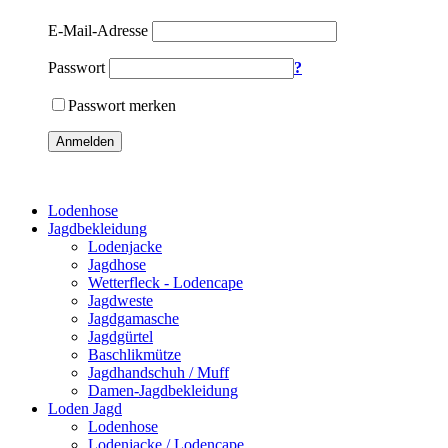
E-Mail-Adresse
Passwort
?
Passwort merken
Anmelden
Lodenhose
Jagdbekleidung
Lodenjacke
Jagdhose
Wetterfleck - Lodencape
Jagdweste
Jagdgamasche
Jagdgürtel
Baschlikmütze
Jagdhandschuh / Muff
Damen-Jagdbekleidung
Loden Jagd
Lodenhose
Lodenjacke / Lodencape