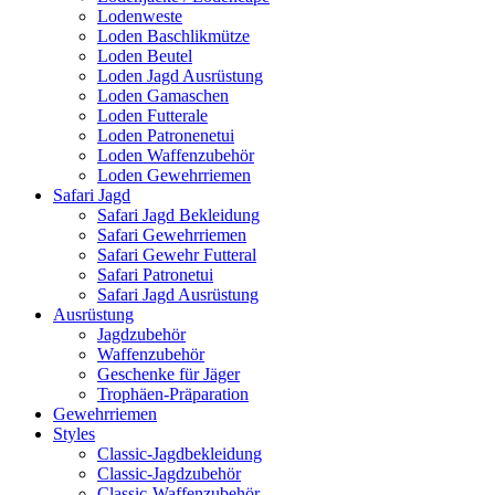
Lodenweste
Loden Baschlikmütze
Loden Beutel
Loden Jagd Ausrüstung
Loden Gamaschen
Loden Futterale
Loden Patronenetui
Loden Waffenzubehör
Loden Gewehrriemen
Safari Jagd
Safari Jagd Bekleidung
Safari Gewehrriemen
Safari Gewehr Futteral
Safari Patronetui
Safari Jagd Ausrüstung
Ausrüstung
Jagdzubehör
Waffenzubehör
Geschenke für Jäger
Trophäen-Präparation
Gewehrriemen
Styles
Classic-Jagdbekleidung
Classic-Jagdzubehör
Classic-Waffenzubehör