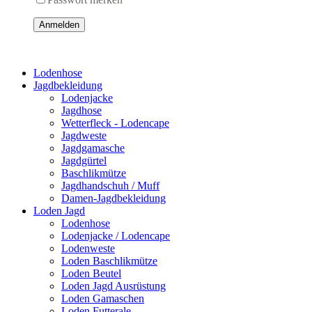
Anmelden
Lodenhose
Jagdbekleidung
Lodenjacke
Jagdhose
Wetterfleck - Lodencape
Jagdweste
Jagdgamasche
Jagdgürtel
Baschlikmütze
Jagdhandschuh / Muff
Damen-Jagdbekleidung
Loden Jagd
Lodenhose
Lodenjacke / Lodencape
Lodenweste
Loden Baschlikmütze
Loden Beutel
Loden Jagd Ausrüstung
Loden Gamaschen
Loden Futterale