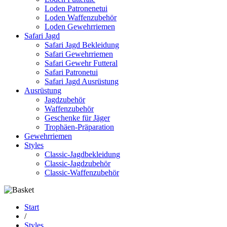
Loden Patronenetui
Loden Waffenzubehör
Loden Gewehrriemen
Safari Jagd
Safari Jagd Bekleidung
Safari Gewehrriemen
Safari Gewehr Futteral
Safari Patronetui
Safari Jagd Ausrüstung
Ausrüstung
Jagdzubehör
Waffenzubehör
Geschenke für Jäger
Trophäen-Präparation
Gewehrriemen
Styles
Classic-Jagdbekleidung
Classic-Jagdzubehör
Classic-Waffenzubehör
Start
/
Styles