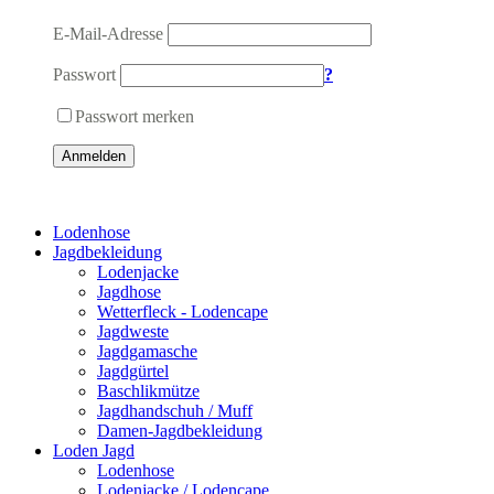
E-Mail-Adresse
Passwort
?
Passwort merken
Anmelden
Lodenhose
Jagdbekleidung
Lodenjacke
Jagdhose
Wetterfleck - Lodencape
Jagdweste
Jagdgamasche
Jagdgürtel
Baschlikmütze
Jagdhandschuh / Muff
Damen-Jagdbekleidung
Loden Jagd
Lodenhose
Lodenjacke / Lodencape