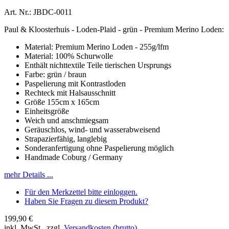
Art. Nr.: JBDC-0011
Paul & Kloosterhuis - Loden-Plaid - grün - Premium Merino Loden:
Material: Premium Merino Loden - 255g/lfm
Material: 100% Schurwolle
Enthält nichttextile Teile tierischen Ursprungs
Farbe: grün / braun
Paspelierung mit Kontrastloden
Rechteck mit Halsausschnitt
Größe 155cm x 165cm
Einheitsgröße
Weich und anschmiegsam
Geräuschlos, wind- und wasserabweisend
Strapazierfähig, langlebig
Sonderanfertigung ohne Paspelierung möglich
Handmade Coburg / Germany
mehr Details ...
Für den Merkzettel bitte einloggen.
Haben Sie Fragen zu diesem Produkt?
199,90 €
inkl. MwSt., zzgl.
Versandkosten (brutto)