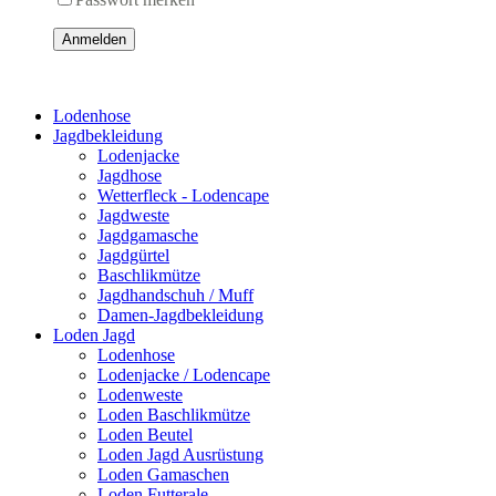
Anmelden
Lodenhose
Jagdbekleidung
Lodenjacke
Jagdhose
Wetterfleck - Lodencape
Jagdweste
Jagdgamasche
Jagdgürtel
Baschlikmütze
Jagdhandschuh / Muff
Damen-Jagdbekleidung
Loden Jagd
Lodenhose
Lodenjacke / Lodencape
Lodenweste
Loden Baschlikmütze
Loden Beutel
Loden Jagd Ausrüstung
Loden Gamaschen
Loden Futterale