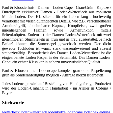
Paul & Kloosterhuis - Damen - Loden-Cape - Grau/Grün - Kapuze /
Durchgriff: exklusiver Damen - Loden-Wetterfleck aus robustem
Militär Loden. Der Klassiker - für ein Leben lang - hochwertig
verarbeitet mit vielen durchdachten Details, wie z.B. verschließbarer
Armdurchgriff, abnehmbarer Kapuze, Knopfleiste, zwei großen
innenliegenden Taschen sowie Ärmelfunktion mittels
Seitenknöpfen. Zudem ist der Damen Loden-Wetterfleck mit zwei
abnehmbaren Sturmriegeln in grün und in grau ausgestattet. Je nach
Bedarf können die Sturmriegel gewechselt werden. Der dicht
gewebte Tuchloden ist warm, stark wasserabweisend und äußerst
strapazierfähig. Besonderheit des Damen Loden-Wetterfleck ist die
eingearbeitete Loden-Paspel in der Seitennaht. Das Damen Loden-
Cape: ein echter Klassiker in nahezu unverwüstlicher Qualität.
Paul & Kloosterhuis - Lodencape komplett grau ohne Paspelierung
grün als Sonderanfertigung möglich - Anfrage hierzu ist erbeten!
Jedes Lodencape wird auf Bestellung von Hand gefertigt. Produziert
wird der Loden-Umhang in Handarbeit - im Atelier in Coburg /
Bayern.
Stichworte
wetterfleck
lodenwetterfleck
lodenkotze
lodencape
lodenbekleidung