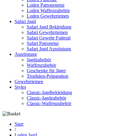
Loden Patronenetui
Loden Waffenzubehör
Loden Gewehrriemen
Safari Jagd
Safari Jagd Bekleidung
Safari Gewehrriemen
Safari Gewehr Futteral
Safari Patronetui
Safari Jagd Ausrüstung
Ausrüstung
Jagdzubehör
Waffenzubehör
Geschenke für Jäger
Trophäen-Präparation
Gewehrriemen
Styles
Classic-Jagdbekleidung
Classic-Jagdzubehör
Classic-Waffenzubehör
Start
/
Loden Jagd