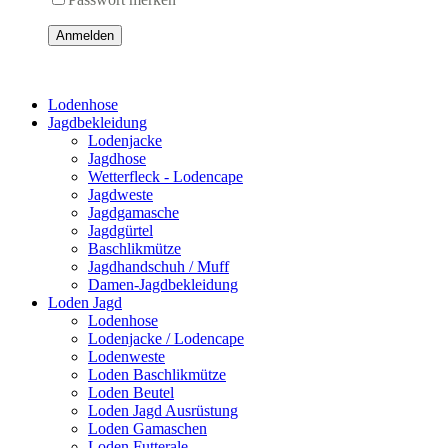
Anmelden
Lodenhose
Jagdbekleidung
Lodenjacke
Jagdhose
Wetterfleck - Lodencape
Jagdweste
Jagdgamasche
Jagdgürtel
Baschlikmütze
Jagdhandschuh / Muff
Damen-Jagdbekleidung
Loden Jagd
Lodenhose
Lodenjacke / Lodencape
Lodenweste
Loden Baschlikmütze
Loden Beutel
Loden Jagd Ausrüstung
Loden Gamaschen
Loden Futterale