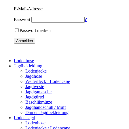
E-Mail-Adresse
Passwort
?
Passwort merken
Anmelden
Lodenhose
Jagdbekleidung
Lodenjacke
Jagdhose
Wetterfleck - Lodencape
Jagdweste
Jagdgamasche
Jagdgürtel
Baschlikmütze
Jagdhandschuh / Muff
Damen-Jagdbekleidung
Loden Jagd
Lodenhose
Lodenjacke / Lodencape