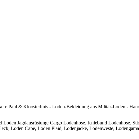
arken: Paul & Kloosterhuis - Loden-Bekleidung aus Militär-Loden - H
d Loden Jagdausrüstung: Cargo Lodenhose, Kniebund Lodenhose, Stie
leck, Loden Cape, Loden Plaid, Lodenjacke, Lodenweste, Lodengamas