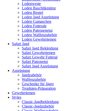
Lodenweste
Loden Baschlikmütze
Loden Beutel
Loden Jagd Ausrüstung
Loden Gamaschen
Loden Futterale
Loden Patronenetui
Loden Waffenzubehör
Loden Gewehrriemen
Safari Jagd
Safari Jagd Bekleidung
Safari Gewehrriemen
Safari Gewehr Futteral
Safari Patronetui
Safari Jagd Ausrüstung
Ausrüstung
Jagdzubehör
Waffenzubehör
Geschenke für Jäger
Trophäen-Präparation
Gewehrriemen
Styles
Classic-Jagdbekleidung
Classic-Jagdzubehör
Classic-Waffenzubehör