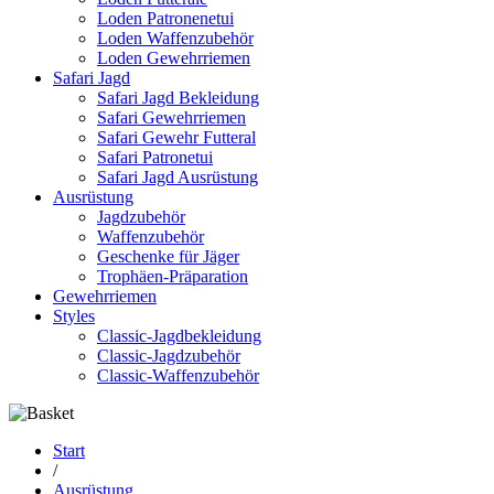
Loden Patronenetui
Loden Waffenzubehör
Loden Gewehrriemen
Safari Jagd
Safari Jagd Bekleidung
Safari Gewehrriemen
Safari Gewehr Futteral
Safari Patronetui
Safari Jagd Ausrüstung
Ausrüstung
Jagdzubehör
Waffenzubehör
Geschenke für Jäger
Trophäen-Präparation
Gewehrriemen
Styles
Classic-Jagdbekleidung
Classic-Jagdzubehör
Classic-Waffenzubehör
Start
/
Ausrüstung