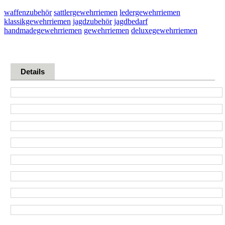
waffenzubehör
sattlergewehrriemen
ledergewehrriemen
klassikgewehrriemen
jagdzubehör
jagdbedarf
handmadegewehrriemen
gewehrriemen
deluxegewehrriemen
Details