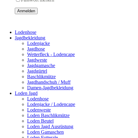
Anmelden
Lodenhose
Jagdbekleidung
Lodenjacke
Jagdhose
Wetterfleck - Lodencape
Jagdweste
Jagdgamasche
Jagdgürtel
Baschlikmütze
Jagdhandschuh / Muff
Damen-Jagdbekleidung
Loden Jagd
Lodenhose
Lodenjacke / Lodencape
Lodenweste
Loden Baschlikmütze
Loden Beutel
Loden Jagd Ausrüstung
Loden Gamaschen
Loden Futterale