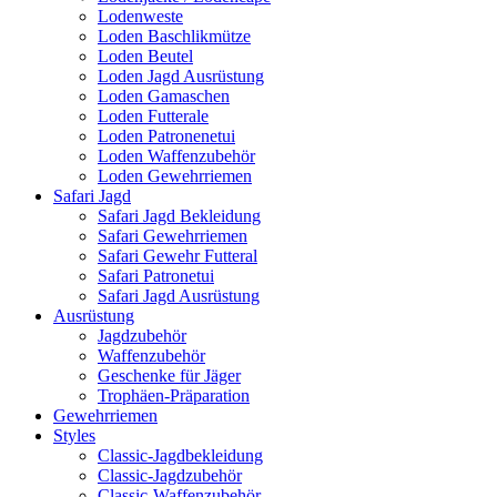
Lodenweste
Loden Baschlikmütze
Loden Beutel
Loden Jagd Ausrüstung
Loden Gamaschen
Loden Futterale
Loden Patronenetui
Loden Waffenzubehör
Loden Gewehrriemen
Safari Jagd
Safari Jagd Bekleidung
Safari Gewehrriemen
Safari Gewehr Futteral
Safari Patronetui
Safari Jagd Ausrüstung
Ausrüstung
Jagdzubehör
Waffenzubehör
Geschenke für Jäger
Trophäen-Präparation
Gewehrriemen
Styles
Classic-Jagdbekleidung
Classic-Jagdzubehör
Classic-Waffenzubehör