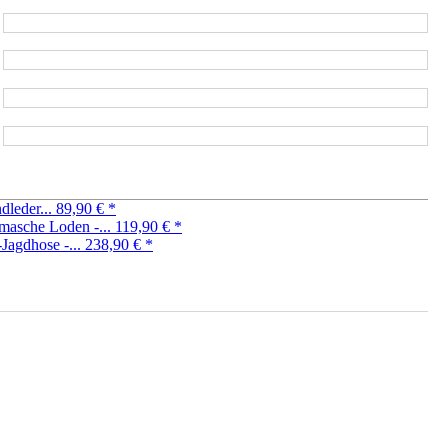
dleder...
89,90 €
*
masche Loden -...
119,90 €
*
Jagdhose -...
238,90 €
*