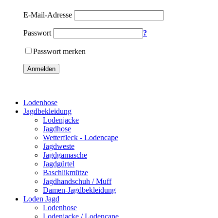
E-Mail-Adresse
Passwort
?
Passwort merken
Anmelden
Lodenhose
Jagdbekleidung
Lodenjacke
Jagdhose
Wetterfleck - Lodencape
Jagdweste
Jagdgamasche
Jagdgürtel
Baschlikmütze
Jagdhandschuh / Muff
Damen-Jagdbekleidung
Loden Jagd
Lodenhose
Lodenjacke / Lodencape