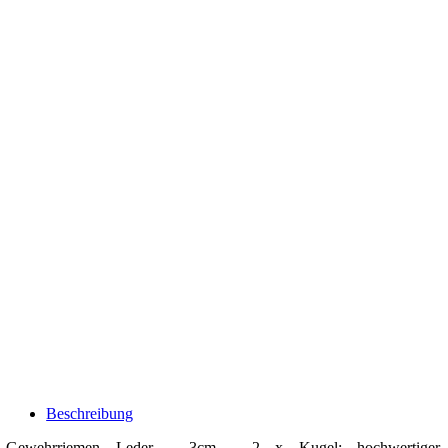
Beschreibung
Gewehrriemen Leder - 3cm - 2 x Kugel: hochwertiger