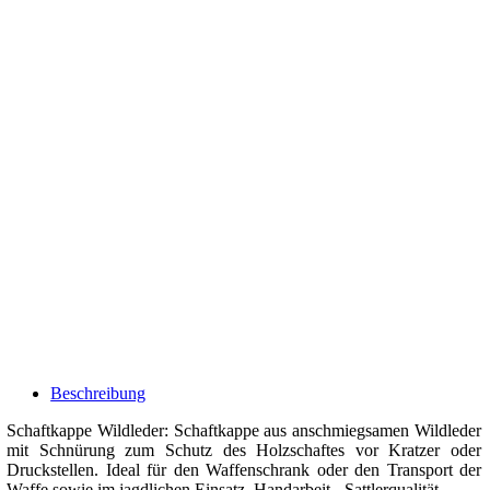
Beschreibung
Schaftkappe Wildleder: Schaftkappe aus anschmiegsamen Wildleder
mit Schnürung zum Schutz des Holzschaftes vor Kratzer oder
Druckstellen. Ideal für den Waffenschrank oder den Transport der
Waffe sowie im jagdlichen Einsatz. Handarbeit - Sattlerqualität.