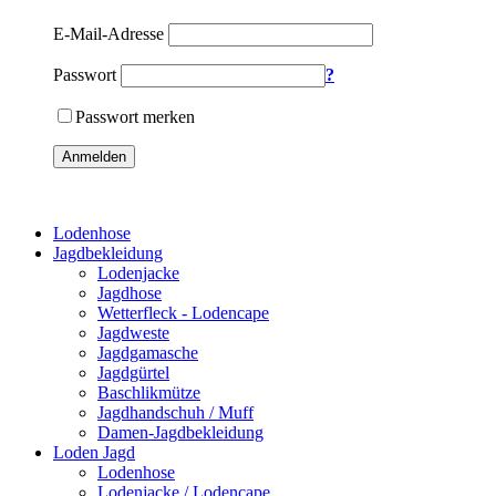
E-Mail-Adresse
Passwort
?
Passwort merken
Anmelden
Lodenhose
Jagdbekleidung
Lodenjacke
Jagdhose
Wetterfleck - Lodencape
Jagdweste
Jagdgamasche
Jagdgürtel
Baschlikmütze
Jagdhandschuh / Muff
Damen-Jagdbekleidung
Loden Jagd
Lodenhose
Lodenjacke / Lodencape