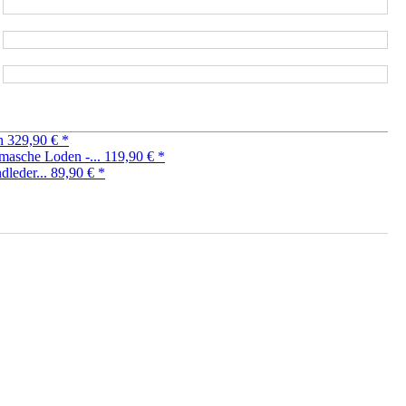
in
329,90 €
*
masche Loden -...
119,90 €
*
dleder...
89,90 €
*