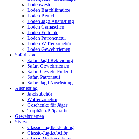
Lodenweste
Loden Baschlikmütze
Loden Beutel
Loden Jagd Ausrüstung
Loden Gamaschen
Loden Futterale
Loden Patronenetui
Loden Waffenzubehör
Loden Gewehrriemen
Safari Jagd
Safari Jagd Bekleidung
Safari Gewehrriemen
Safari Gewehr Futteral
Safari Patronetui
Safari Jagd Ausrüstung
Ausrüstung
Jagdzubehör
Waffenzubehör
Geschenke für Jäger
Trophäen-Präparation
Gewehrriemen
Styles
Classic-Jagdbekleidung
Classic-Jagdzubehör
Classic-Waffenzubehör