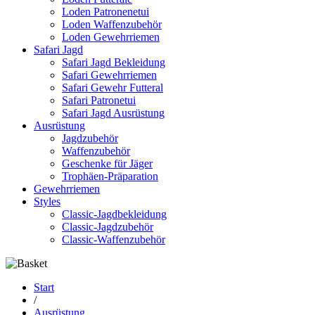
Loden Patronenetui
Loden Waffenzubehör
Loden Gewehrriemen
Safari Jagd
Safari Jagd Bekleidung
Safari Gewehrriemen
Safari Gewehr Futteral
Safari Patronetui
Safari Jagd Ausrüstung
Ausrüstung
Jagdzubehör
Waffenzubehör
Geschenke für Jäger
Trophäen-Präparation
Gewehrriemen
Styles
Classic-Jagdbekleidung
Classic-Jagdzubehör
Classic-Waffenzubehör
Start
/
Ausrüstung