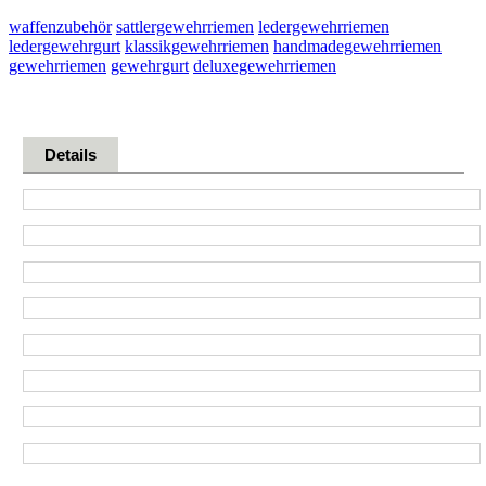
waffenzubehör
sattlergewehrriemen
ledergewehrriemen
ledergewehrgurt
klassikgewehrriemen
handmadegewehrriemen
gewehrriemen
gewehrgurt
deluxegewehrriemen
Details