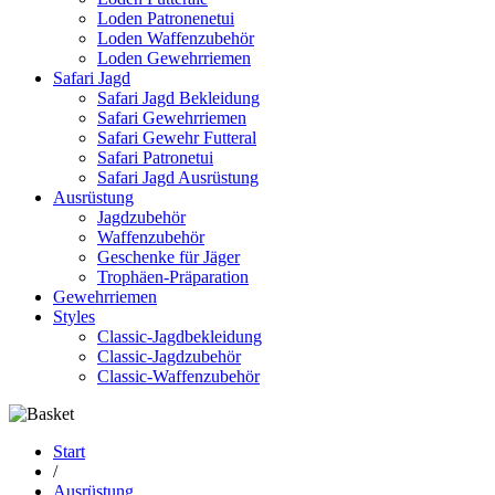
Loden Patronenetui
Loden Waffenzubehör
Loden Gewehrriemen
Safari Jagd
Safari Jagd Bekleidung
Safari Gewehrriemen
Safari Gewehr Futteral
Safari Patronetui
Safari Jagd Ausrüstung
Ausrüstung
Jagdzubehör
Waffenzubehör
Geschenke für Jäger
Trophäen-Präparation
Gewehrriemen
Styles
Classic-Jagdbekleidung
Classic-Jagdzubehör
Classic-Waffenzubehör
Start
/
Ausrüstung