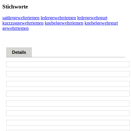
Stichworte
sattlergewehrriemen
ledergewehrriemen
ledergewehrgurt
kurzzuggewehrriemen
knebelgewehrriemen
knebelgewehrgurt
gewehrriemen
Details