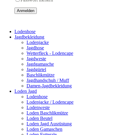
Anmelden
Lodenhose
Jagdbekleidung
Lodenjacke
Jagdhose
Wetterfleck - Lodencape
Jagdweste
Jagdgamasche
Jagdgürtel
Baschlikmütze
Jagdhandschuh / Muff
Damen-Jagdbekleidung
Loden Jagd
Lodenhose
Lodenjacke / Lodencape
Lodenweste
Loden Baschlikmütze
Loden Beutel
Loden Jagd Ausrüstung
Loden Gamaschen
Loden Futterale