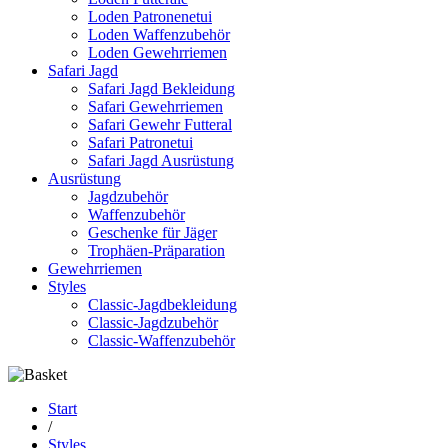
Loden Patronenetui
Loden Waffenzubehör
Loden Gewehrriemen
Safari Jagd
Safari Jagd Bekleidung
Safari Gewehrriemen
Safari Gewehr Futteral
Safari Patronetui
Safari Jagd Ausrüstung
Ausrüstung
Jagdzubehör
Waffenzubehör
Geschenke für Jäger
Trophäen-Präparation
Gewehrriemen
Styles
Classic-Jagdbekleidung
Classic-Jagdzubehör
Classic-Waffenzubehör
Start
/
Styles