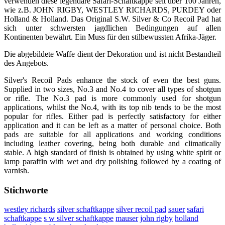
verwenden diese legendäre Safari-Schaftkappe seit über 100 Jahren,
wie z.B. JOHN RIGBY, WESTLEY RICHARDS, PURDEY oder
Holland & Holland. Das Original S.W. Silver & Co Recoil Pad hat
sich unter schwersten jagdlichen Bedingungen auf allen
Kontinenten bewährt. Ein Muss für den stilbewussten Afrika-Jäger.
Die abgebildete Waffe dient der Dekoration und ist nicht Bestandteil
des Angebots.
Silver's Recoil Pads enhance the stock of even the best guns.
Supplied in two sizes, No.3 and No.4 to cover all types of shotgun
or rifle. The No.3 pad is more commonly used for shotgun
applications, whilst the No.4, with its top nib tends to be the most
popular for rifles. Either pad is perfectly satisfactory for either
application and it can be left as a matter of personal choice. Both
pads are suitable for all applications and working conditions
including leather covering, being both durable and climatically
stable. A high standard of finish is obtained by using white spirit or
lamp paraffin with wet and dry polishing followed by a coating of
varnish.
Stichworte
westley richards
silver schaftkappe
silver recoil pad
sauer
safari
schaftkappe
s w silver schaftkappe
mauser
john rigby
holland