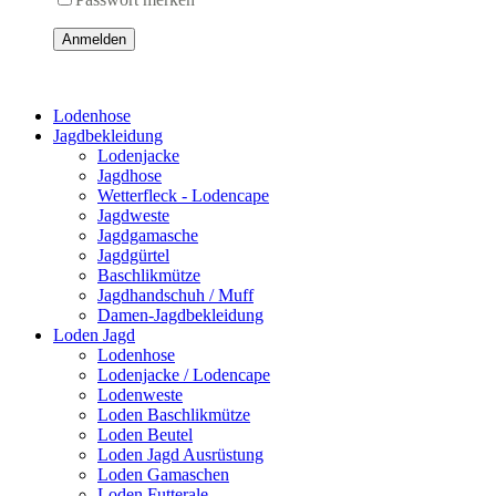
Anmelden
Lodenhose
Jagdbekleidung
Lodenjacke
Jagdhose
Wetterfleck - Lodencape
Jagdweste
Jagdgamasche
Jagdgürtel
Baschlikmütze
Jagdhandschuh / Muff
Damen-Jagdbekleidung
Loden Jagd
Lodenhose
Lodenjacke / Lodencape
Lodenweste
Loden Baschlikmütze
Loden Beutel
Loden Jagd Ausrüstung
Loden Gamaschen
Loden Futterale