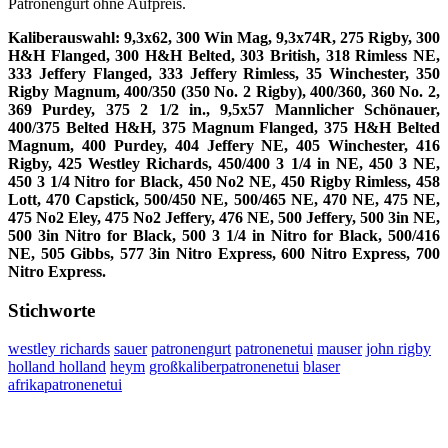
Patronengurt ohne Aufpreis.
Kaliberauswahl: 9,3x62, 300 Win Mag, 9,3x74R, 275 Rigby, 300
H&H Flanged, 300 H&H Belted, 303 British, 318 Rimless NE,
333 Jeffery Flanged, 333 Jeffery Rimless, 35 Winchester, 350
Rigby Magnum, 400/350 (350 No. 2 Rigby), 400/360, 360 No. 2,
369 Purdey, 375 2 1/2 in., 9,5x57 Mannlicher Schönauer,
400/375 Belted H&H, 375 Magnum Flanged, 375 H&H Belted
Magnum, 400 Purdey, 404 Jeffery NE, 405 Winchester, 416
Rigby, 425 Westley Richards, 450/400 3 1/4 in NE, 450 3 NE,
450 3 1/4 Nitro for Black, 450 No2 NE, 450 Rigby Rimless, 458
Lott, 470 Capstick, 500/450 NE, 500/465 NE, 470 NE, 475 NE,
475 No2 Eley, 475 No2 Jeffery, 476 NE, 500 Jeffery, 500 3in NE,
500 3in Nitro for Black, 500 3 1/4 in Nitro for Black, 500/416
NE, 505 Gibbs, 577 3in Nitro Express, 600 Nitro Express, 700
Nitro Express.
Stichworte
westley richards
sauer
patronengurt
patronenetui
mauser
john rigby
holland holland
heym
großkaliberpatronenetui
blaser
afrikapatronenetui