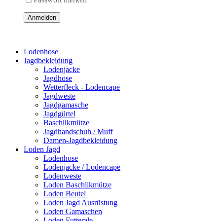
Anmelden
Lodenhose
Jagdbekleidung
Lodenjacke
Jagdhose
Wetterfleck - Lodencape
Jagdweste
Jagdgamasche
Jagdgürtel
Baschlikmütze
Jagdhandschuh / Muff
Damen-Jagdbekleidung
Loden Jagd
Lodenhose
Lodenjacke / Lodencape
Lodenweste
Loden Baschlikmütze
Loden Beutel
Loden Jagd Ausrüstung
Loden Gamaschen
Loden Futterale