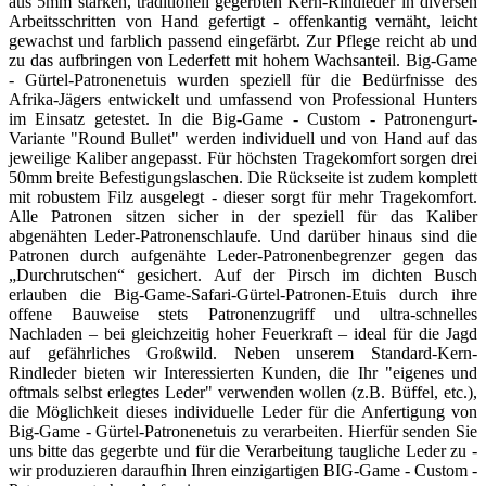
aus 5mm starken, traditionell gegerbten Kern-Rindleder in diversen
Arbeitsschritten von Hand gefertigt - offenkantig vernäht, leicht
gewachst und farblich passend eingefärbt. Zur Pflege reicht ab und
zu das aufbringen von Lederfett mit hohem Wachsanteil. Big-Game
- Gürtel-Patronenetuis wurden speziell für die Bedürfnisse des
Afrika-Jägers entwickelt und umfassend von Professional Hunters
im Einsatz getestet. In die Big-Game - Custom - Patronengurt-
Variante "Round Bullet" werden individuell und von Hand auf das
jeweilige Kaliber angepasst. Für höchsten Tragekomfort sorgen drei
50mm breite Befestigungslaschen. Die Rückseite ist zudem komplett
mit robustem Filz ausgelegt - dieser sorgt für mehr Tragekomfort.
Alle Patronen sitzen sicher in der speziell für das Kaliber
abgenähten Leder-Patronenschlaufe. Und darüber hinaus sind die
Patronen durch aufgenähte Leder-Patronenbegrenzer gegen das
„Durchrutschen“ gesichert. Auf der Pirsch im dichten Busch
erlauben die Big-Game-Safari-Gürtel-Patronen-Etuis durch ihre
offene Bauweise stets Patronenzugriff und ultra-schnelles
Nachladen – bei gleichzeitig hoher Feuerkraft – ideal für die Jagd
auf gefährliches Großwild. Neben unserem Standard-Kern-
Rindleder bieten wir Interessierten Kunden, die Ihr "eigenes und
oftmals selbst erlegtes Leder" verwenden wollen (z.B. Büffel, etc.),
die Möglichkeit dieses individuelle Leder für die Anfertigung von
Big-Game - Gürtel-Patronenetuis zu verarbeiten. Hierfür senden Sie
uns bitte das gegerbte und für die Verarbeitung taugliche Leder zu -
wir produzieren daraufhin Ihren einzigartigen BIG-Game - Custom -