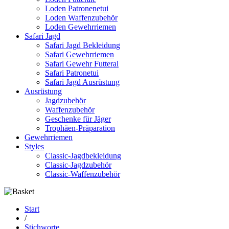
Loden Patronenetui
Loden Waffenzubehör
Loden Gewehrriemen
Safari Jagd
Safari Jagd Bekleidung
Safari Gewehrriemen
Safari Gewehr Futteral
Safari Patronetui
Safari Jagd Ausrüstung
Ausrüstung
Jagdzubehör
Waffenzubehör
Geschenke für Jäger
Trophäen-Präparation
Gewehrriemen
Styles
Classic-Jagdbekleidung
Classic-Jagdzubehör
Classic-Waffenzubehör
Start
/
Stichworte