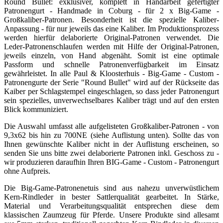
Round Bullet: exklusiver, komplett in Handarbeit gefertigter
Patronengurt - Handmade in Coburg - für 2 x Big-Game -
Großkaliber-Patronen. Besonderheit ist die spezielle Kaliber-
Anpassung - für nur jeweils das eine Kaliber. Im Produktionsprozess
werden hierfür delaborierte Original-Patronen verwendet. Die
Leder-Patronenschlaufen werden mit Hilfe der Original-Patronen,
jeweils einzeln, von Hand abgenäht. Somit ist eine optimale
Passform und schnelle Patronenverfügbarkeit im Einsatz
gewährleistet. In alle Paul & Kloosterhuis - Big-Game - Custom -
Patronengurte der Serie "Round Bullet" wird auf der Rückseite das
Kaiber per Schlagstempel eingeschlagen, so dass jeder Patronengurt
sein spezielles, unverwechselbares Kaliber trägt und auf den ersten
Blick kommuniziert.
Die Auswahl umfasst alle aufgelisteten Großkaliber-Patronen - von
9,3x62 bis hin zu 700NE (siehe Auflistung unten). Sollte das von
Ihnen gewünschte Kaliber nicht in der Auflistung erscheinen, so
senden Sie uns bitte zwei delaborierte Patronen inkl. Geschoss zu -
wir produzieren daraufhin Ihren BIG-Game - Custom - Patronengurt
ohne Aufpreis.
Die Big-Game-Patronenetuis sind aus nahezu unverwüstlichem
Kern-Rindleder in bester Sattlerqualität gearbeitet. In Stärke,
Material und Verarbeitungsqualität entsprechen diese dem
klassischen Zaumzeug für Pferde. Unsere Produkte sind allesamt