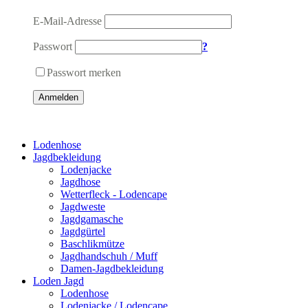
E-Mail-Adresse
Passwort
?
Passwort merken
Anmelden
Lodenhose
Jagdbekleidung
Lodenjacke
Jagdhose
Wetterfleck - Lodencape
Jagdweste
Jagdgamasche
Jagdgürtel
Baschlikmütze
Jagdhandschuh / Muff
Damen-Jagdbekleidung
Loden Jagd
Lodenhose
Lodenjacke / Lodencape