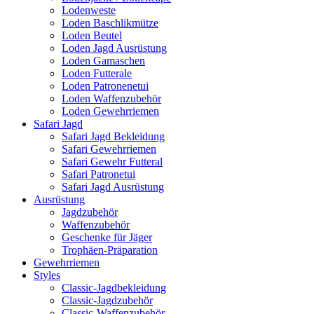
Lodenweste
Loden Baschlikmütze
Loden Beutel
Loden Jagd Ausrüstung
Loden Gamaschen
Loden Futterale
Loden Patronenetui
Loden Waffenzubehör
Loden Gewehrriemen
Safari Jagd
Safari Jagd Bekleidung
Safari Gewehrriemen
Safari Gewehr Futteral
Safari Patronetui
Safari Jagd Ausrüstung
Ausrüstung
Jagdzubehör
Waffenzubehör
Geschenke für Jäger
Trophäen-Präparation
Gewehrriemen
Styles
Classic-Jagdbekleidung
Classic-Jagdzubehör
Classic-Waffenzubehör