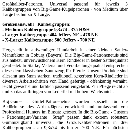
Großkaliber-Patronen. Universal passend für jeweils 3
Kalibergruppen von Big-Game-Kugelpatronen - von Medium über
Large bis hin zu X-Large.
Größenauswahl - Kalibergruppen:
- Medium: Kalibergruppe 9,3x74 - 375 H&H
- Large: Kalibergruppe 404 Jeffery NE - 476 NE
- X-Large: Kalibergruppe 500 Jeffery - 700 NE
Hergestellt in aufwendiger Handarbeit in einer kleinen Sattler-
Manufaktur in Coburg (Bayern). Die Big-Game-Patronenetuis sind
aus nahezu unverwüstlichem Kern-Rindleder in bester Sattlerqualität
gearbeitet. In Stärke, Material und Verarbeitungsqualität entsprechen
diese dem klassischen Zaumzeug für Pferde. Unsere Produkte sind
allesamt aus 5mm starken, traditionell gegerbten Kern-Rindleder in
diversen Arbeitsschritten von Hand gefertigt - offenkantig vernäht,
leicht gewachst und farblich passend eingefärbt. Zur Pflege reicht ab
und zu das aufbringen von Lederfett mit hohem Wachsanteil.
Big-Game - Gürtel-Patronenetuis wurden speziell für die
Bedürfnisse des Afrika-Jägers entwickelt und umfassend von
Professional Hunters im Einsatz getestet. In die Big-Game - Custom
- Patronengurt-Variante "Strap" passen dank extrem robustem
Gummizugband universal, die Groß-Kaliber-Patronen in drei
Kalibergruppen - ab 9,3x74 bis hin zu 700 N.E. Für höchsten