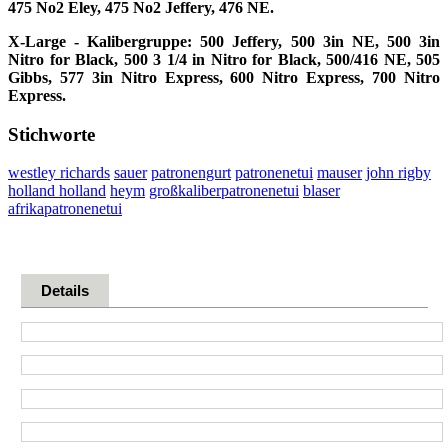
475 No2 Eley, 475 No2 Jeffery, 476 NE.
X-Large - Kalibergruppe: 500 Jeffery, 500 3in NE, 500 3in
Nitro for Black, 500 3 1/4 in Nitro for Black, 500/416 NE, 505
Gibbs, 577 3in Nitro Express, 600 Nitro Express, 700 Nitro
Express.
Stichworte
westley richards
sauer
patronengurt
patronenetui
mauser
john rigby
holland holland
heym
großkaliberpatronenetui
blaser
afrikapatronenetui
Details