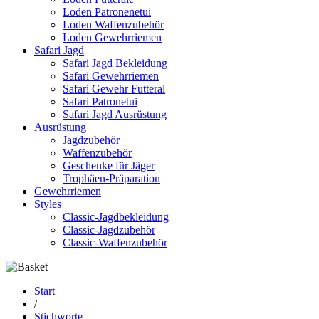
Loden Patronenetui
Loden Waffenzubehör
Loden Gewehrriemen
Safari Jagd
Safari Jagd Bekleidung
Safari Gewehrriemen
Safari Gewehr Futteral
Safari Patronetui
Safari Jagd Ausrüstung
Ausrüstung
Jagdzubehör
Waffenzubehör
Geschenke für Jäger
Trophäen-Präparation
Gewehrriemen
Styles
Classic-Jagdbekleidung
Classic-Jagdzubehör
Classic-Waffenzubehör
Start
/
Stichworte