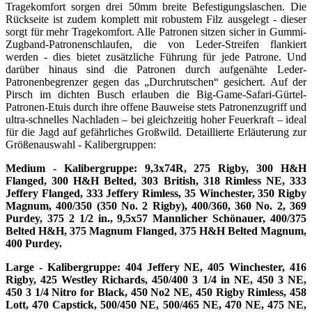
Tragekomfort sorgen drei 50mm breite Befestigungslaschen. Die
Rückseite ist zudem komplett mit robustem Filz ausgelegt - dieser
sorgt für mehr Tragekomfort. Alle Patronen sitzen sicher in Gummi-
Zugband-Patronenschlaufen, die von Leder-Streifen flankiert
werden - dies bietet zusätzliche Führung für jede Patrone. Und
darüber hinaus sind die Patronen durch aufgenähte Leder-
Patronenbegrenzer gegen das „Durchrutschen“ gesichert. Auf der
Pirsch im dichten Busch erlauben die Big-Game-Safari-Gürtel-
Patronen-Etuis durch ihre offene Bauweise stets Patronenzugriff und
ultra-schnelles Nachladen – bei gleichzeitig hoher Feuerkraft – ideal
für die Jagd auf gefährliches Großwild. Detaillierte Erläuterung zur
Größenauswahl - Kalibergruppen:
Medium - Kalibergruppe: 9,3x74R, 275 Rigby, 300 H&H
Flanged, 300 H&H Belted, 303 British, 318 Rimless NE, 333
Jeffery Flanged, 333 Jeffery Rimless, 35 Winchester, 350 Rigby
Magnum, 400/350 (350 No. 2 Rigby), 400/360, 360 No. 2, 369
Purdey, 375 2 1/2 in., 9,5x57 Mannlicher Schönauer, 400/375
Belted H&H, 375 Magnum Flanged, 375 H&H Belted Magnum,
400 Purdey.
Large - Kalibergruppe: 404 Jeffery NE, 405 Winchester, 416
Rigby, 425 Westley Richards, 450/400 3 1/4 in NE, 450 3 NE,
450 3 1/4 Nitro for Black, 450 No2 NE, 450 Rigby Rimless, 458
Lott, 470 Capstick, 500/450 NE, 500/465 NE, 470 NE, 475 NE,