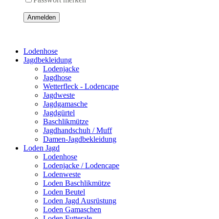
Anmelden
Lodenhose
Jagdbekleidung
Lodenjacke
Jagdhose
Wetterfleck - Lodencape
Jagdweste
Jagdgamasche
Jagdgürtel
Baschlikmütze
Jagdhandschuh / Muff
Damen-Jagdbekleidung
Loden Jagd
Lodenhose
Lodenjacke / Lodencape
Lodenweste
Loden Baschlikmütze
Loden Beutel
Loden Jagd Ausrüstung
Loden Gamaschen
Loden Futterale