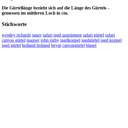
Die Gürtellänge bezieht sich auf die Länge des Gürtels -
gemessen im mittleren Loch in cm.
Stichworte
westley richards
sauer
safari jagd ausrüstung
safari gürtel
safari
canvas gürtel
mauser
john rigby
jagdkoppel
jagdgürtel
jagd koppel
jagd gürtel
holland holland
heym
canvasgürtel
blaser