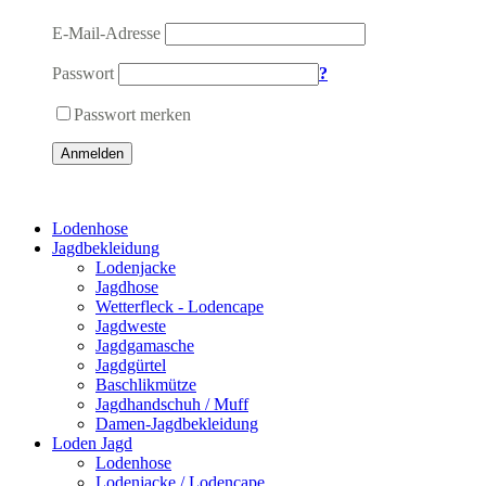
E-Mail-Adresse
Passwort
?
Passwort merken
Anmelden
Lodenhose
Jagdbekleidung
Lodenjacke
Jagdhose
Wetterfleck - Lodencape
Jagdweste
Jagdgamasche
Jagdgürtel
Baschlikmütze
Jagdhandschuh / Muff
Damen-Jagdbekleidung
Loden Jagd
Lodenhose
Lodenjacke / Lodencape