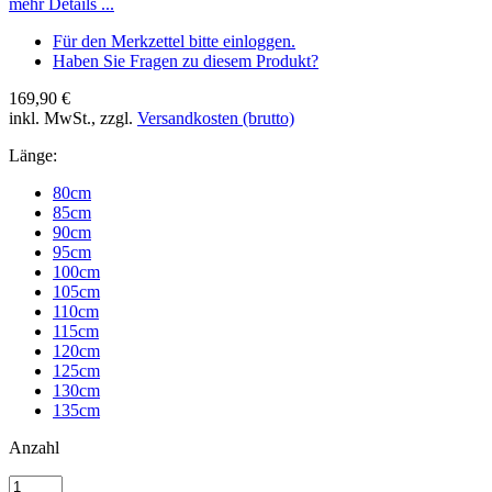
mehr Details ...
Für den Merkzettel bitte einloggen.
Haben Sie Fragen zu diesem Produkt?
169,90 €
inkl. MwSt., zzgl.
Versandkosten (brutto)
Länge:
80cm
85cm
90cm
95cm
100cm
105cm
110cm
115cm
120cm
125cm
130cm
135cm
Anzahl