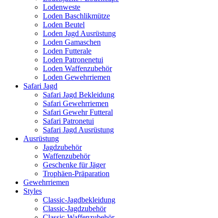
Lodenweste
Loden Baschlikmütze
Loden Beutel
Loden Jagd Ausrüstung
Loden Gamaschen
Loden Futterale
Loden Patronenetui
Loden Waffenzubehör
Loden Gewehrriemen
Safari Jagd
Safari Jagd Bekleidung
Safari Gewehrriemen
Safari Gewehr Futteral
Safari Patronetui
Safari Jagd Ausrüstung
Ausrüstung
Jagdzubehör
Waffenzubehör
Geschenke für Jäger
Trophäen-Präparation
Gewehrriemen
Styles
Classic-Jagdbekleidung
Classic-Jagdzubehör
Classic-Waffenzubehör