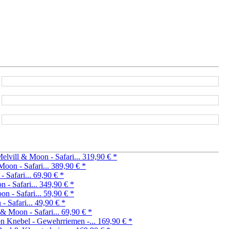
elvill & Moon - Safari...
319,90 €
*
Moon - Safari...
389,90 €
*
 Safari...
69,90 €
*
 - Safari...
349,90 €
*
n - Safari...
59,90 €
*
- Safari...
49,90 €
*
 & Moon - Safari...
69,90 €
*
Knebel - Gewehrriemen -...
169,90 €
*