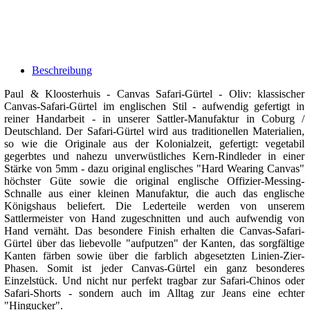
Beschreibung
Paul & Kloosterhuis - Canvas Safari-Gürtel - Oliv: klassischer
Canvas-Safari-Gürtel im englischen Stil - aufwendig gefertigt in
reiner Handarbeit - in unserer Sattler-Manufaktur in Coburg /
Deutschland. Der Safari-Gürtel wird aus traditionellen Materialien,
so wie die Originale aus der Kolonialzeit, gefertigt: vegetabil
gegerbtes und nahezu unverwüstliches Kern-Rindleder in einer
Stärke von 5mm - dazu original englisches "Hard Wearing Canvas"
höchster Güte sowie die original englische Offizier-Messing-
Schnalle aus einer kleinen Manufaktur, die auch das englische
Königshaus beliefert. Die Lederteile werden von unserem
Sattlermeister von Hand zugeschnitten und auch aufwendig von
Hand vernäht. Das besondere Finish erhalten die Canvas-Safari-
Gürtel über das liebevolle "aufputzen" der Kanten, das sorgfältige
Kanten färben sowie über die farblich abgesetzten Linien-Zier-
Phasen. Somit ist jeder Canvas-Gürtel ein ganz besonderes
Einzelstück. Und nicht nur perfekt tragbar zur Safari-Chinos oder
Safari-Shorts - sondern auch im Alltag zur Jeans eine echter
"Hingucker".