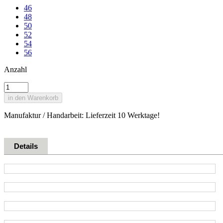
46
48
50
52
54
56
Anzahl
in den Warenkorb
Manufaktur / Handarbeit: Lieferzeit 10 Werktage!
Details