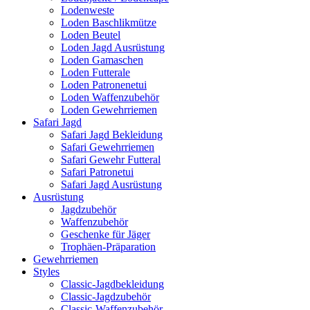
Lodenweste
Loden Baschlikmütze
Loden Beutel
Loden Jagd Ausrüstung
Loden Gamaschen
Loden Futterale
Loden Patronenetui
Loden Waffenzubehör
Loden Gewehrriemen
Safari Jagd
Safari Jagd Bekleidung
Safari Gewehrriemen
Safari Gewehr Futteral
Safari Patronetui
Safari Jagd Ausrüstung
Ausrüstung
Jagdzubehör
Waffenzubehör
Geschenke für Jäger
Trophäen-Präparation
Gewehrriemen
Styles
Classic-Jagdbekleidung
Classic-Jagdzubehör
Classic-Waffenzubehör