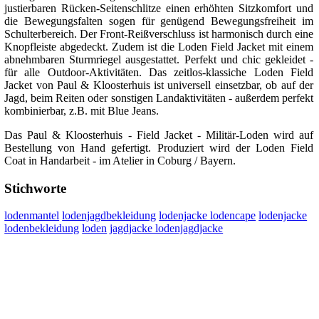
justierbaren Rücken-Seitenschlitze einen erhöhten Sitzkomfort und
die Bewegungsfalten sogen für genügend Bewegungsfreiheit im
Schulterbereich. Der Front-Reißverschluss ist harmonisch durch eine
Knopfleiste abgedeckt. Zudem ist die Loden Field Jacket mit einem
abnehmbaren Sturmriegel ausgestattet. Perfekt und chic gekleidet -
für alle Outdoor-Aktivitäten. Das zeitlos-klassiche Loden Field
Jacket von Paul & Kloosterhuis ist universell einsetzbar, ob auf der
Jagd, beim Reiten oder sonstigen Landaktivitäten - außerdem perfekt
kombinierbar, z.B. mit Blue Jeans.
Das Paul & Kloosterhuis - Field Jacket - Militär-Loden wird auf
Bestellung von Hand gefertigt. Produziert wird der Loden Field
Coat in Handarbeit - im Atelier in Coburg / Bayern.
Stichworte
lodenmantel
lodenjagdbekleidung
lodenjacke lodencape
lodenjacke
lodenbekleidung
loden
jagdjacke lodenjagdjacke