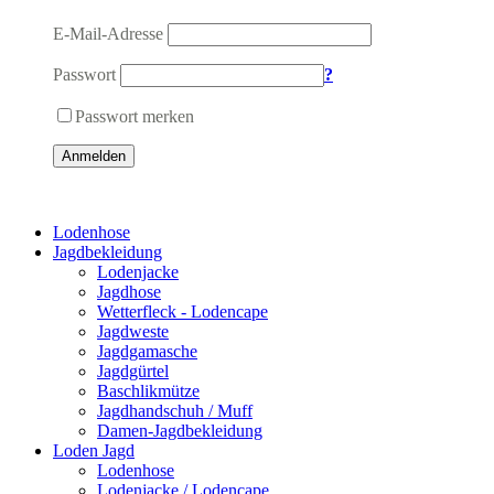
E-Mail-Adresse
Passwort
?
Passwort merken
Anmelden
Lodenhose
Jagdbekleidung
Lodenjacke
Jagdhose
Wetterfleck - Lodencape
Jagdweste
Jagdgamasche
Jagdgürtel
Baschlikmütze
Jagdhandschuh / Muff
Damen-Jagdbekleidung
Loden Jagd
Lodenhose
Lodenjacke / Lodencape