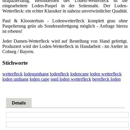
strapazierfähig. Besonderheit des Loden-Wetterfleck ist die
eingearbeitete Loden-Paspel in der Seitennaht. Der Loden-
Wetterfleck: ein echter Klassiker in nahezu unverwüstlicher Qualität.
Paul & Kloosterhuis - Lodenwetterfleck komplett grau ohne
Paspelierung grün als Sonderanfertigung möglich - Anfrage hierzu
ist erbeten!
Jeder Damen-Wetterfleck wird auf Bestellung von Hand gefertigt.
Produziert wird der Loden-Wetterfleck in Handarbeit - im Atelier in
Coburg / Bayern.
Stichworte
wetterfleck
lodenumhang
lodenfleck
lodencape
loden wetterfleck
loden umhang
loden cape
jagd loden wetterfleck
bergfleck loden
Details