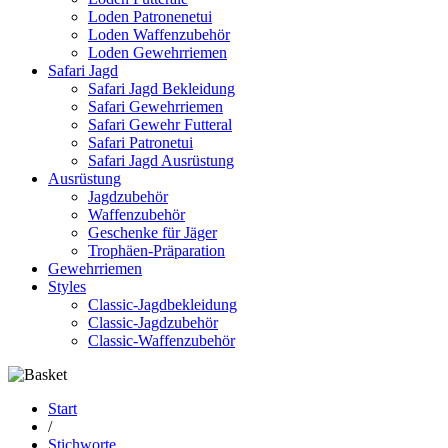
Loden Patronenetui
Loden Waffenzubehör
Loden Gewehrriemen
Safari Jagd
Safari Jagd Bekleidung
Safari Gewehrriemen
Safari Gewehr Futteral
Safari Patronetui
Safari Jagd Ausrüstung
Ausrüstung
Jagdzubehör
Waffenzubehör
Geschenke für Jäger
Trophäen-Präparation
Gewehrriemen
Styles
Classic-Jagdbekleidung
Classic-Jagdzubehör
Classic-Waffenzubehör
Start
/
Stichworte