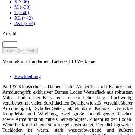
S (~36)
M (~38)
L (~40)
XL (~42)
2XL (~44)
Anzahl
in den Warenkorb
Manufaktur / Handarbeit: Lieferzeit 10 Werktage!
Beschreibung
Paul & Kloosterhuis - Damen Loden-Wetterfleck mit Kapuze und
Armdurchgriff: exklusiver Damen-Loden-Wetterfleck aus robustem
Militär Loden. Der Klassiker - für ein Leben lang - hochwertig
verarbeitet mit vielen durchdachten Details, wie z.B. verschließbarer
Armdurchgriff, Schulter-Sattel, abnehmbare Kapuze, verdeckte
Knopfleiste und Windfang, zwei große innenliegende Taschen
sowie Ärmelfunktion mittels Seitenknöpfen. Zudem ist der Loden-
Wetterfleck mit einem Sturmriegel ausgestattet. Der dicht gewebte
Tuchloden ist warm, stark wasserabweisend und äußerst