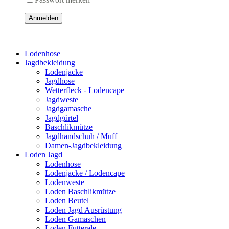
Anmelden
Lodenhose
Jagdbekleidung
Lodenjacke
Jagdhose
Wetterfleck - Lodencape
Jagdweste
Jagdgamasche
Jagdgürtel
Baschlikmütze
Jagdhandschuh / Muff
Damen-Jagdbekleidung
Loden Jagd
Lodenhose
Lodenjacke / Lodencape
Lodenweste
Loden Baschlikmütze
Loden Beutel
Loden Jagd Ausrüstung
Loden Gamaschen
Loden Futterale