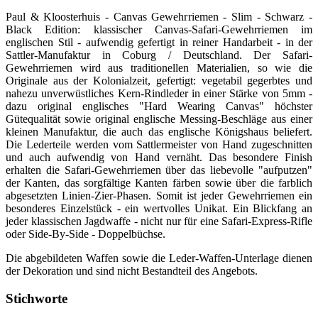
Paul & Kloosterhuis - Canvas Gewehrriemen - Slim - Schwarz -
Black Edition: klassischer Canvas-Safari-Gewehrriemen im
englischen Stil - aufwendig gefertigt in reiner Handarbeit - in der
Sattler-Manufaktur in Coburg / Deutschland. Der Safari-
Gewehrriemen wird aus traditionellen Materialien, so wie die
Originale aus der Kolonialzeit, gefertigt: vegetabil gegerbtes und
nahezu unverwüstliches Kern-Rindleder in einer Stärke von 5mm -
dazu original englisches "Hard Wearing Canvas" höchster
Gütequalität sowie original englische Messing-Beschläge aus einer
kleinen Manufaktur, die auch das englische Königshaus beliefert.
Die Lederteile werden vom Sattlermeister von Hand zugeschnitten
und auch aufwendig von Hand vernäht. Das besondere Finish
erhalten die Safari-Gewehrriemen über das liebevolle "aufputzen"
der Kanten, das sorgfältige Kanten färben sowie über die farblich
abgesetzten Linien-Zier-Phasen. Somit ist jeder Gewehrriemen ein
besonderes Einzelstück - ein wertvolles Unikat. Ein Blickfang an
jeder klassischen Jagdwaffe - nicht nur für eine Safari-Express-Rifle
oder Side-By-Side - Doppelbüchse.
Die abgebildeten Waffen sowie die Leder-Waffen-Unterlage dienen
der Dekoration und sind nicht Bestandteil des Angebots.
Stichworte