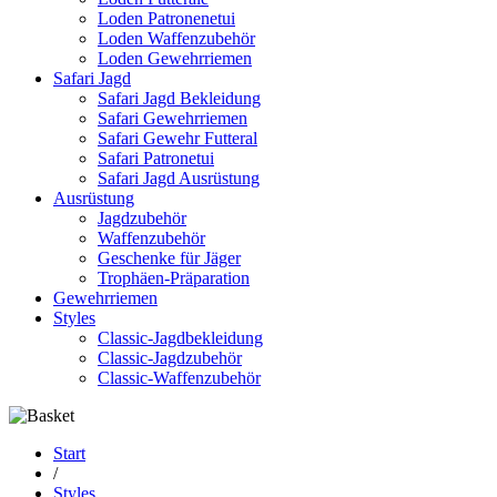
Loden Patronenetui
Loden Waffenzubehör
Loden Gewehrriemen
Safari Jagd
Safari Jagd Bekleidung
Safari Gewehrriemen
Safari Gewehr Futteral
Safari Patronetui
Safari Jagd Ausrüstung
Ausrüstung
Jagdzubehör
Waffenzubehör
Geschenke für Jäger
Trophäen-Präparation
Gewehrriemen
Styles
Classic-Jagdbekleidung
Classic-Jagdzubehör
Classic-Waffenzubehör
Start
/
Styles