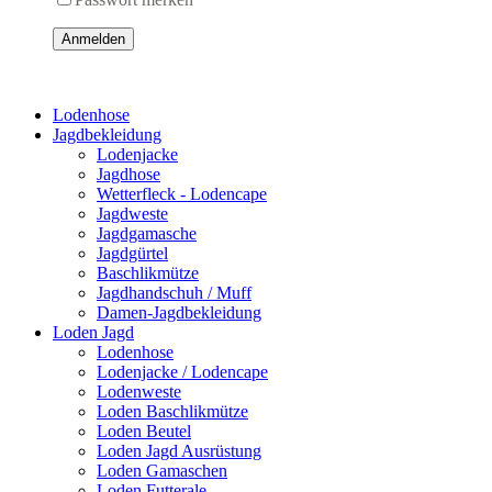
Anmelden
Lodenhose
Jagdbekleidung
Lodenjacke
Jagdhose
Wetterfleck - Lodencape
Jagdweste
Jagdgamasche
Jagdgürtel
Baschlikmütze
Jagdhandschuh / Muff
Damen-Jagdbekleidung
Loden Jagd
Lodenhose
Lodenjacke / Lodencape
Lodenweste
Loden Baschlikmütze
Loden Beutel
Loden Jagd Ausrüstung
Loden Gamaschen
Loden Futterale