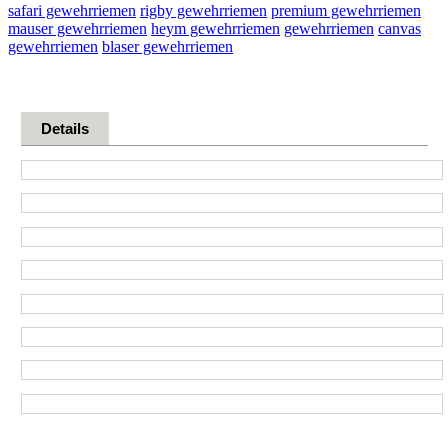
safari gewehrriemen
rigby gewehrriemen
premium gewehrriemen
mauser gewehrriemen
heym gewehrriemen
gewehrriemen
canvas
gewehrriemen
blaser gewehrriemen
Details