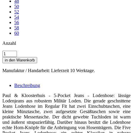
48
50
52
54
56
58
60
Anzahl
in den Warenkorb
Manufaktur / Handarbeit: Lieferzeit 10 Werktage.
Beschreibung
Paul & Kloosterhuis - 5-Pocket Jeans - Lodenhose: lässige
Lodenjeans aus robustem Militär Loden. Die gerade geschnittene
Jeans Lodenhose im Regular Fit hat zwei Einschubtaschen, eine
kleine Münztasche, zwei aufgesetzte Gesäßtaschen sowie eine
praktische Messertasche. Der dicht gewebte Tuchloden ist warm
und äußerst strapazierfähig. Darüber hinaus besitzt die Lodenhose
echte Horn-Knöpfe für die Anbringung von Hosenträgern. Die Five
Pocket Jeans Lodenhose: ein echter Klassiker in nahezu