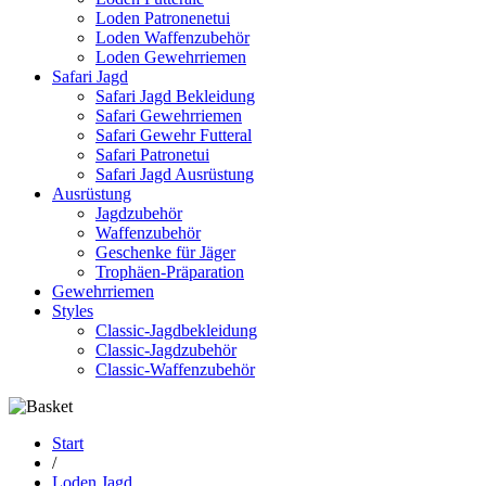
Loden Patronenetui
Loden Waffenzubehör
Loden Gewehrriemen
Safari Jagd
Safari Jagd Bekleidung
Safari Gewehrriemen
Safari Gewehr Futteral
Safari Patronetui
Safari Jagd Ausrüstung
Ausrüstung
Jagdzubehör
Waffenzubehör
Geschenke für Jäger
Trophäen-Präparation
Gewehrriemen
Styles
Classic-Jagdbekleidung
Classic-Jagdzubehör
Classic-Waffenzubehör
Start
/
Loden Jagd