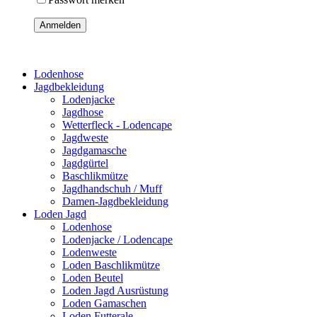
Anmelden
Lodenhose
Jagdbekleidung
Lodenjacke
Jagdhose
Wetterfleck - Lodencape
Jagdweste
Jagdgamasche
Jagdgürtel
Baschlikmütze
Jagdhandschuh / Muff
Damen-Jagdbekleidung
Loden Jagd
Lodenhose
Lodenjacke / Lodencape
Lodenweste
Loden Baschlikmütze
Loden Beutel
Loden Jagd Ausrüstung
Loden Gamaschen
Loden Futterale