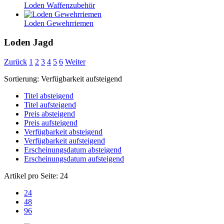
Loden Waffenzubehör
Loden Gewehrriemen
Loden Jagd
Zurück
1
2
3
4
5
6
Weiter
Sortierung:
Verfügbarkeit aufsteigend
Titel absteigend
Titel aufsteigend
Preis absteigend
Preis aufsteigend
Verfügbarkeit absteigend
Verfügbarkeit aufsteigend
Erscheinungsdatum absteigend
Erscheinungsdatum aufsteigend
Artikel pro Seite:
24
24
48
96