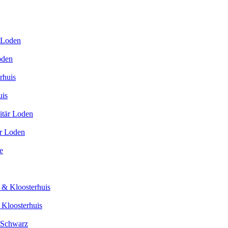
oden
uis
är Loden
 Kloosterhuis