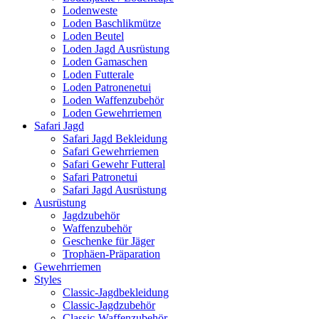
Lodenweste
Loden Baschlikmütze
Loden Beutel
Loden Jagd Ausrüstung
Loden Gamaschen
Loden Futterale
Loden Patronenetui
Loden Waffenzubehör
Loden Gewehrriemen
Safari Jagd
Safari Jagd Bekleidung
Safari Gewehrriemen
Safari Gewehr Futteral
Safari Patronetui
Safari Jagd Ausrüstung
Ausrüstung
Jagdzubehör
Waffenzubehör
Geschenke für Jäger
Trophäen-Präparation
Gewehrriemen
Styles
Classic-Jagdbekleidung
Classic-Jagdzubehör
Classic-Waffenzubehör