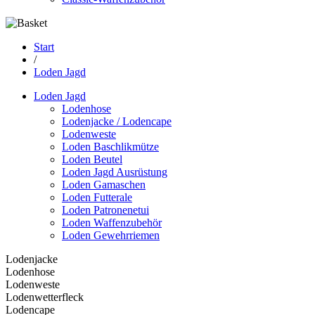
Start
/
Loden Jagd
Loden Jagd
Lodenhose
Lodenjacke / Lodencape
Lodenweste
Loden Baschlikmütze
Loden Beutel
Loden Jagd Ausrüstung
Loden Gamaschen
Loden Futterale
Loden Patronenetui
Loden Waffenzubehör
Loden Gewehrriemen
Lodenjacke
Lodenhose
Lodenweste
Lodenwetterfleck
Lodencape