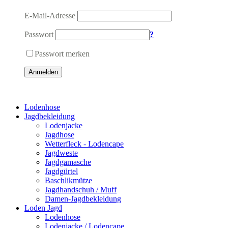
E-Mail-Adresse
Passwort
?
Passwort merken
Anmelden
Lodenhose
Jagdbekleidung
Lodenjacke
Jagdhose
Wetterfleck - Lodencape
Jagdweste
Jagdgamasche
Jagdgürtel
Baschlikmütze
Jagdhandschuh / Muff
Damen-Jagdbekleidung
Loden Jagd
Lodenhose
Lodenjacke / Lodencape