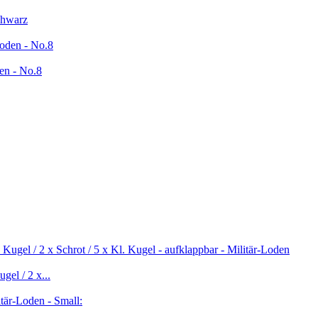
chwarz
en - No.8
gel / 2 x...