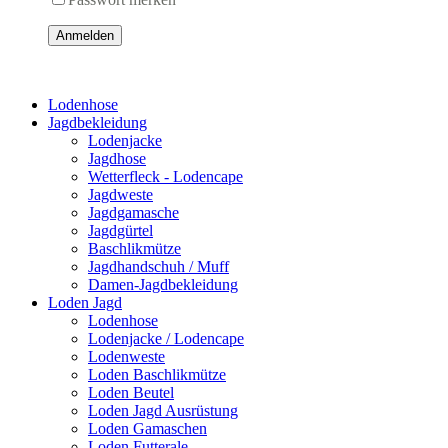
Anmelden
Lodenhose
Jagdbekleidung
Lodenjacke
Jagdhose
Wetterfleck - Lodencape
Jagdweste
Jagdgamasche
Jagdgürtel
Baschlikmütze
Jagdhandschuh / Muff
Damen-Jagdbekleidung
Loden Jagd
Lodenhose
Lodenjacke / Lodencape
Lodenweste
Loden Baschlikmütze
Loden Beutel
Loden Jagd Ausrüstung
Loden Gamaschen
Loden Futterale