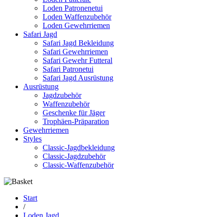
Loden Patronenetui
Loden Waffenzubehör
Loden Gewehrriemen
Safari Jagd
Safari Jagd Bekleidung
Safari Gewehrriemen
Safari Gewehr Futteral
Safari Patronetui
Safari Jagd Ausrüstung
Ausrüstung
Jagdzubehör
Waffenzubehör
Geschenke für Jäger
Trophäen-Präparation
Gewehrriemen
Styles
Classic-Jagdbekleidung
Classic-Jagdzubehör
Classic-Waffenzubehör
Start
/
Loden Jagd