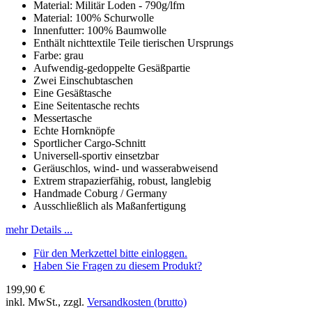
Material: Militär Loden - 790g/lfm
Material: 100% Schurwolle
Innenfutter: 100% Baumwolle
Enthält nichttextile Teile tierischen Ursprungs
Farbe: grau
Aufwendig-gedoppelte Gesäßpartie
Zwei Einschubtaschen
Eine Gesäßtasche
Eine Seitentasche rechts
Messertasche
Echte Hornknöpfe
Sportlicher Cargo-Schnitt
Universell-sportiv einsetzbar
Geräuschlos, wind- und wasserabweisend
Extrem strapazierfähig, robust, langlebig
Handmade Coburg / Germany
Ausschließlich als Maßanfertigung
mehr Details ...
Für den Merkzettel bitte einloggen.
Haben Sie Fragen zu diesem Produkt?
199,90 €
inkl. MwSt., zzgl.
Versandkosten (brutto)