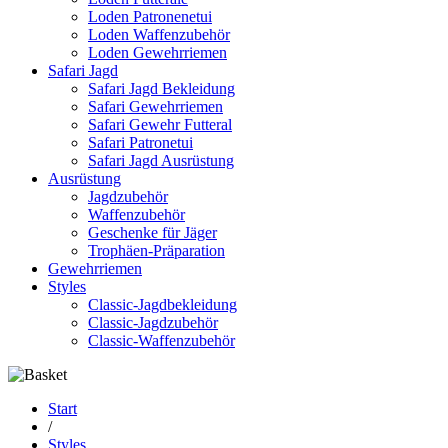
Loden Patronenetui
Loden Waffenzubehör
Loden Gewehrriemen
Safari Jagd
Safari Jagd Bekleidung
Safari Gewehrriemen
Safari Gewehr Futteral
Safari Patronetui
Safari Jagd Ausrüstung
Ausrüstung
Jagdzubehör
Waffenzubehör
Geschenke für Jäger
Trophäen-Präparation
Gewehrriemen
Styles
Classic-Jagdbekleidung
Classic-Jagdzubehör
Classic-Waffenzubehör
Start
/
Styles