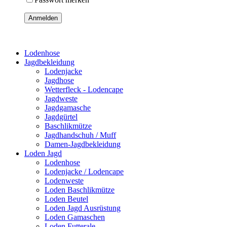
Anmelden
Lodenhose
Jagdbekleidung
Lodenjacke
Jagdhose
Wetterfleck - Lodencape
Jagdweste
Jagdgamasche
Jagdgürtel
Baschlikmütze
Jagdhandschuh / Muff
Damen-Jagdbekleidung
Loden Jagd
Lodenhose
Lodenjacke / Lodencape
Lodenweste
Loden Baschlikmütze
Loden Beutel
Loden Jagd Ausrüstung
Loden Gamaschen
Loden Futterale