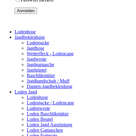
Anmelden
Lodenhose
Jagdbekleidung
Lodenjacke
Jagdhose
Wetterfleck - Lodencape
Jagdweste
Jagdgamasche
Jagdgürtel
Baschlikmütze
Jagdhandschuh / Muff
Damen-Jagdbekleidung
Loden Jagd
Lodenhose
Lodenjacke / Lodencape
Lodenweste
Loden Baschlikmütze
Loden Beutel
Loden Jagd Ausrüstung
Loden Gamaschen
Loden Futterale