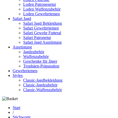
Loden Patronenetui
Loden Waffenzubehör
Loden Gewehrriemen
Safari Jagd
Safari Jagd Bekleidung
Safari Gewehrriemen
Safari Gewehr Futteral
Safari Patronetui
Safari Jagd Ausrüstung
Ausrüstung
Jagdzubehör
Waffenzubehör
Geschenke für Jäger
Trophäen-Präparation
Gewehrriemen
Styles
Classic-Jagdbekleidung
Classic-Jagdzubehör
Classic-Waffenzubehör
Start
/
Stichworte