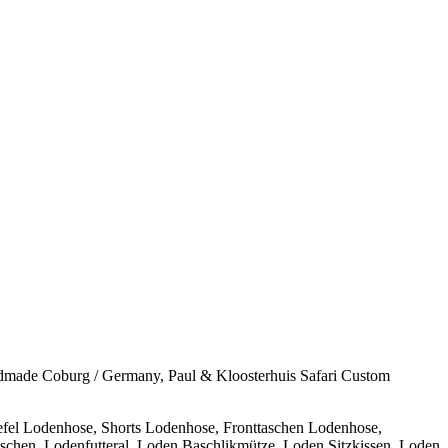
andmade Coburg / Germany, Paul & Kloosterhuis Safari Custom
fel Lodenhose, Shorts Lodenhose, Fronttaschen Lodenhose,
chen, Lodenfutteral, Loden Baschlikmütze, Loden Sitzkissen, Loden