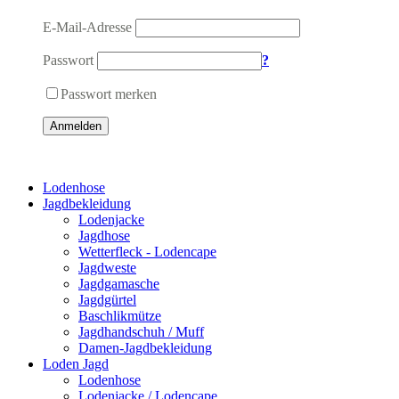
E-Mail-Adresse
Passwort
?
Passwort merken
Anmelden
Lodenhose
Jagdbekleidung
Lodenjacke
Jagdhose
Wetterfleck - Lodencape
Jagdweste
Jagdgamasche
Jagdgürtel
Baschlikmütze
Jagdhandschuh / Muff
Damen-Jagdbekleidung
Loden Jagd
Lodenhose
Lodenjacke / Lodencape