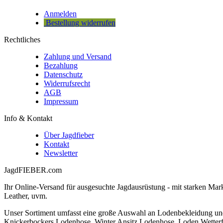
Anmelden
Bestellung widerrufen
Rechtliches
Zahlung und Versand
Bezahlung
Datenschutz
Widerrufsrecht
AGB
Impressum
Info & Kontakt
Über Jagdfieber
Kontakt
Newsletter
JagdFIEBER.com
Ihr Online-Versand für ausgesuchte Jagdausrüstung - mit starken M
Leather, uvm.
Unser Sortiment umfasst eine große Auswahl an Lodenbekleidung un
Knickerbockers Lodenhose, Winter Ansitz Lodenhose, Loden Wetterf