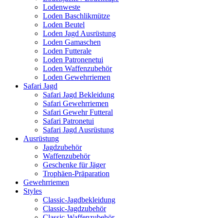
Lodenweste
Loden Baschlikmütze
Loden Beutel
Loden Jagd Ausrüstung
Loden Gamaschen
Loden Futterale
Loden Patronenetui
Loden Waffenzubehör
Loden Gewehrriemen
Safari Jagd
Safari Jagd Bekleidung
Safari Gewehrriemen
Safari Gewehr Futteral
Safari Patronetui
Safari Jagd Ausrüstung
Ausrüstung
Jagdzubehör
Waffenzubehör
Geschenke für Jäger
Trophäen-Präparation
Gewehrriemen
Styles
Classic-Jagdbekleidung
Classic-Jagdzubehör
Classic-Waffenzubehör