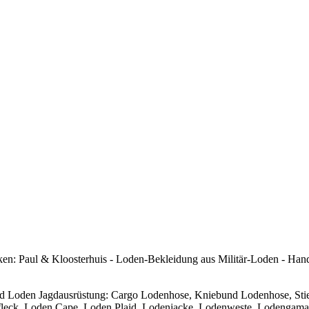
arken: Paul & Kloosterhuis - Loden-Bekleidung aus Militär-Loden - H
d Loden Jagdausrüstung: Cargo Lodenhose, Kniebund Lodenhose, Stie
leck, Loden Cape, Loden Plaid, Lodenjacke, Lodenweste, Lodengamas