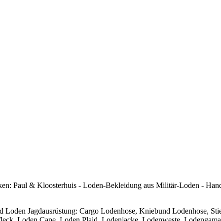
arken: Paul & Kloosterhuis - Loden-Bekleidung aus Militär-Loden - H
d Loden Jagdausrüstung: Cargo Lodenhose, Kniebund Lodenhose, Stie
leck, Loden Cape, Loden Plaid, Lodenjacke, Lodenweste, Lodengamas