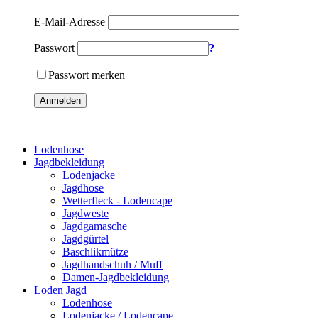
E-Mail-Adresse
Passwort
?
Passwort merken
Anmelden
Lodenhose
Jagdbekleidung
Lodenjacke
Jagdhose
Wetterfleck - Lodencape
Jagdweste
Jagdgamasche
Jagdgürtel
Baschlikmütze
Jagdhandschuh / Muff
Damen-Jagdbekleidung
Loden Jagd
Lodenhose
Lodenjacke / Lodencape