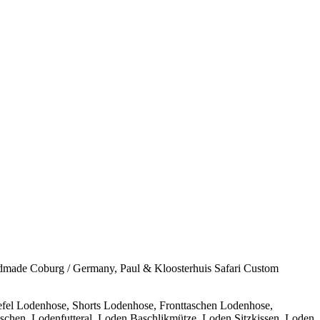
andmade Coburg / Germany, Paul & Kloosterhuis Safari Custom
fel Lodenhose, Shorts Lodenhose, Fronttaschen Lodenhose,
chen, Lodenfutteral, Loden Baschlikmütze, Loden Sitzkissen, Loden