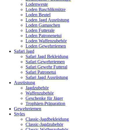
Lodenweste
Loden Baschlikmütze
Loden Beutel
Loden Jagd Ausrüstung
Loden Gamaschen
Loden Futterale
Loden Patronenetui
Loden Waffenzubehör
Loden Gewehrriemen
Safari Jagd
Safari Jagd Bekleidung
Safari Gewehrriemen
Safari Gewehr Futteral
Safari Patronetui
Safari Jagd Ausrüstung
Ausrüstung
Jagdzubehör
Waffenzubehör
Geschenke für Jäger
Trophäen-Präparation
Gewehrriemen
Styles
Classic-Jagdbekleidung
Classic-Jagdzubehör
Classic-Waffenzubehör