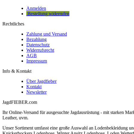
Anmelden
Bestellung widerrufen
Rechtliches
Zahlung und Versand
Bezahlung
Datenschutz
Widerrufsrecht
AGB
Impressum
Info & Kontakt
Über Jagdfieber
Kontakt
Newsletter
JagdFIEBER.com
Ihr Online-Versand für ausgesuchte Jagdausrüstung - mit starken M
Leather, uvm.
Unser Sortiment umfasst eine große Auswahl an Lodenbekleidung un
Knickerbockers Lodenhose, Winter Ansitz Lodenhose, Loden Wetterf