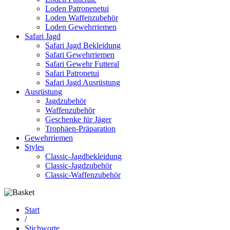
Loden Patronenetui
Loden Waffenzubehör
Loden Gewehrriemen
Safari Jagd
Safari Jagd Bekleidung
Safari Gewehrriemen
Safari Gewehr Futteral
Safari Patronetui
Safari Jagd Ausrüstung
Ausrüstung
Jagdzubehör
Waffenzubehör
Geschenke für Jäger
Trophäen-Präparation
Gewehrriemen
Styles
Classic-Jagdbekleidung
Classic-Jagdzubehör
Classic-Waffenzubehör
Start
/
Stichworte