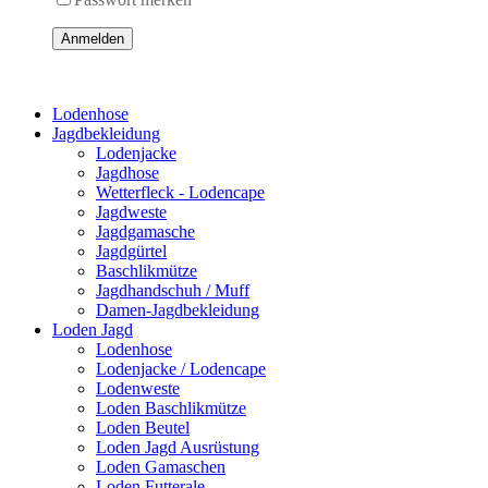
Anmelden
Lodenhose
Jagdbekleidung
Lodenjacke
Jagdhose
Wetterfleck - Lodencape
Jagdweste
Jagdgamasche
Jagdgürtel
Baschlikmütze
Jagdhandschuh / Muff
Damen-Jagdbekleidung
Loden Jagd
Lodenhose
Lodenjacke / Lodencape
Lodenweste
Loden Baschlikmütze
Loden Beutel
Loden Jagd Ausrüstung
Loden Gamaschen
Loden Futterale