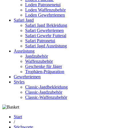
Loden Patronenetui
Loden Waffenzubehör
Loden Gewehrriemen
Safari Jagd
Safari Jagd Bekleidung
Safari Gewehrriemen
Safari Gewehr Futteral
Safari Patronetui
Safari Jagd Ausrüstung
Ausrüstung
Jagdzubehör
Waffenzubehör
Geschenke für Jäger
Trophäen-Präparation
Gewehrriemen
Styles
Classic-Jagdbekleidung
Classic-Jagdzubehör
Classic-Waffenzubehör
Start
/
Stichworte