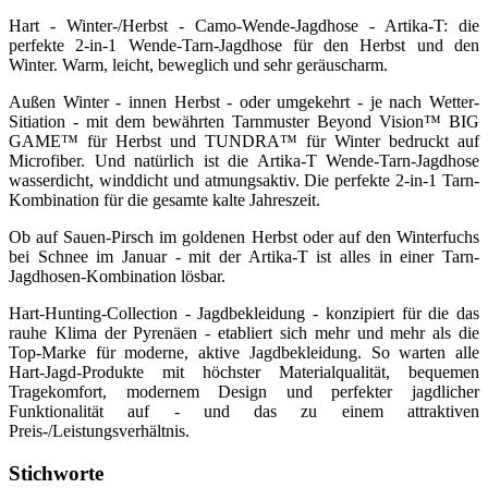
Hart - Winter-/Herbst - Camo-Wende-Jagdhose - Artika-T: die
perfekte 2-in-1 Wende-Tarn-Jagdhose für den Herbst und den
Winter. Warm, leicht, beweglich und sehr geräuscharm.
Außen Winter - innen Herbst - oder umgekehrt - je nach Wetter-
Sitiation - mit dem bewährten Tarnmuster Beyond Vision™ BIG
GAME™ für Herbst und TUNDRA™ für Winter bedruckt auf
Microfiber. Und natürlich ist die Artika-T Wende-Tarn-Jagdhose
wasserdicht, winddicht und atmungsaktiv. Die perfekte 2-in-1 Tarn-
Kombination für die gesamte kalte Jahreszeit.
Ob auf Sauen-Pirsch im goldenen Herbst oder auf den Winterfuchs
bei Schnee im Januar - mit der Artika-T ist alles in einer Tarn-
Jagdhosen-Kombination lösbar.
Hart-Hunting-Collection - Jagdbekleidung - konzipiert für die das
rauhe Klima der Pyrenäen - etabliert sich mehr und mehr als die
Top-Marke für moderne, aktive Jagdbekleidung. So warten alle
Hart-Jagd-Produkte mit höchster Materialqualität, bequemen
Tragekomfort, modernem Design und perfekter jagdlicher
Funktionalität auf - und das zu einem attraktiven
Preis-/Leistungsverhältnis.
Stichworte