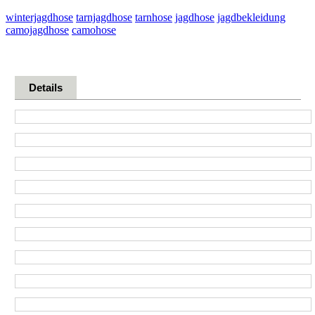
winterjagdhose
tarnjagdhose
tarnhose
jagdhose
jagdbekleidung
camojagdhose
camohose
Details