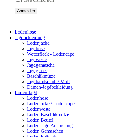
Anmelden
Lodenhose
Jagdbekleidung
Lodenjacke
Jagdhose
Wetterfleck - Lodencape
Jagdweste
Jagdgamasche
Jagdgürtel
Baschlikmütze
Jagdhandschuh / Muff
Damen-Jagdbekleidung
Loden Jagd
Lodenhose
Lodenjacke / Lodencape
Lodenweste
Loden Baschlikmütze
Loden Beutel
Loden Jagd Ausrüstung
Loden Gamaschen
Loden Futterale