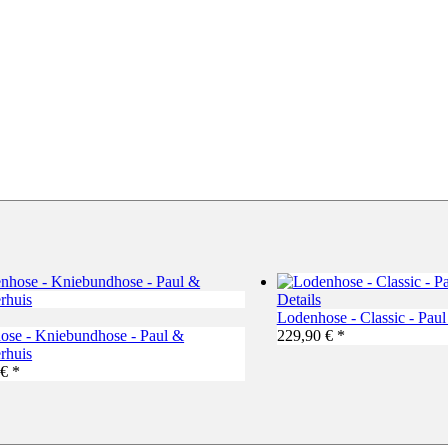
Details
Lodenhose - Classic - Paul
ose - Kniebundhose - Paul &
229,90 € *
rhuis
€ *