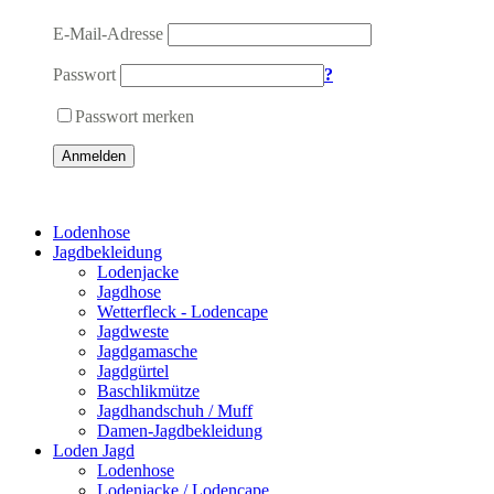
E-Mail-Adresse
Passwort
?
Passwort merken
Anmelden
Lodenhose
Jagdbekleidung
Lodenjacke
Jagdhose
Wetterfleck - Lodencape
Jagdweste
Jagdgamasche
Jagdgürtel
Baschlikmütze
Jagdhandschuh / Muff
Damen-Jagdbekleidung
Loden Jagd
Lodenhose
Lodenjacke / Lodencape