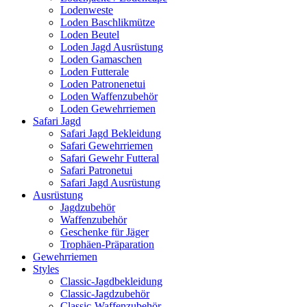
Lodenweste
Loden Baschlikmütze
Loden Beutel
Loden Jagd Ausrüstung
Loden Gamaschen
Loden Futterale
Loden Patronenetui
Loden Waffenzubehör
Loden Gewehrriemen
Safari Jagd
Safari Jagd Bekleidung
Safari Gewehrriemen
Safari Gewehr Futteral
Safari Patronetui
Safari Jagd Ausrüstung
Ausrüstung
Jagdzubehör
Waffenzubehör
Geschenke für Jäger
Trophäen-Präparation
Gewehrriemen
Styles
Classic-Jagdbekleidung
Classic-Jagdzubehör
Classic-Waffenzubehör