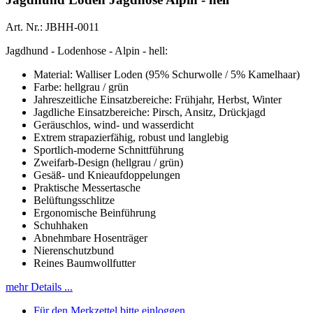
Art. Nr.: JBHH-0011
Jagdhund - Lodenhose - Alpin - hell:
Material: Walliser Loden (95% Schurwolle / 5% Kamelhaar)
Farbe: hellgrau / grün
Jahreszeitliche Einsatzbereiche: Frühjahr, Herbst, Winter
Jagdliche Einsatzbereiche: Pirsch, Ansitz, Drückjagd
Geräuschlos, wind- und wasserdicht
Extrem strapazierfähig, robust und langlebig
Sportlich-moderne Schnittführung
Zweifarb-Design (hellgrau / grün)
Gesäß- und Knieaufdoppelungen
Praktische Messertasche
Belüftungsschlitze
Ergonomische Beinführung
Schuhhaken
Abnehmbare Hosenträger
Nierenschutzbund
Reines Baumwollfutter
mehr Details ...
Für den Merkzettel bitte einloggen.