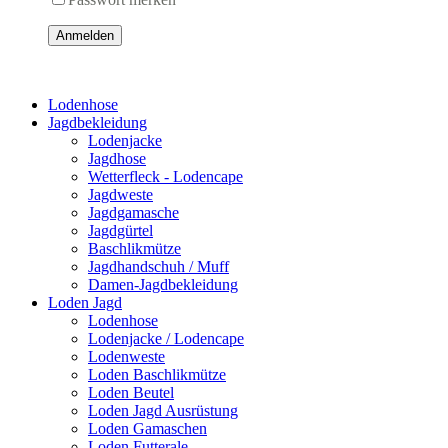
Anmelden
Lodenhose
Jagdbekleidung
Lodenjacke
Jagdhose
Wetterfleck - Lodencape
Jagdweste
Jagdgamasche
Jagdgürtel
Baschlikmütze
Jagdhandschuh / Muff
Damen-Jagdbekleidung
Loden Jagd
Lodenhose
Lodenjacke / Lodencape
Lodenweste
Loden Baschlikmütze
Loden Beutel
Loden Jagd Ausrüstung
Loden Gamaschen
Loden Futterale