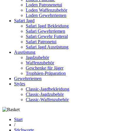
Loden Patronenetui
Loden Waffenzubehör
Loden Gewehrriemen
Safari Jagd
Safari Jagd Bekleidung
Safari Gewehrriemen
Safari Gewehr Futteral
Safari Patronetui
Safari Jagd Ausrüstung
Ausrüstung
Jagdzubehör
Waffenzubehör
Geschenke für Jäger
Trophäen-Präparation
Gewehrriemen
Styles
Classic-Jagdbekleidung
Classic-Jagdzubehör
Classic-Waffenzubehör
Start
/
Stichworte