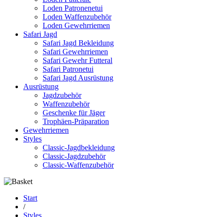
Loden Patronenetui
Loden Waffenzubehör
Loden Gewehrriemen
Safari Jagd
Safari Jagd Bekleidung
Safari Gewehrriemen
Safari Gewehr Futteral
Safari Patronetui
Safari Jagd Ausrüstung
Ausrüstung
Jagdzubehör
Waffenzubehör
Geschenke für Jäger
Trophäen-Präparation
Gewehrriemen
Styles
Classic-Jagdbekleidung
Classic-Jagdzubehör
Classic-Waffenzubehör
Start
/
Styles