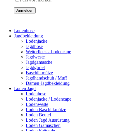
Anmelden
Lodenhose
Jagdbekleidung
Lodenjacke
Jagdhose
Wetterfleck - Lodencape
Jagdweste
Jagdgamasche
Jagdgürtel
Baschlikmütze
Jagdhandschuh / Muff
Damen-Jagdbekleidung
Loden Jagd
Lodenhose
Lodenjacke / Lodencape
Lodenweste
Loden Baschlikmütze
Loden Beutel
Loden Jagd Ausrüstung
Loden Gamaschen
Loden Futterale