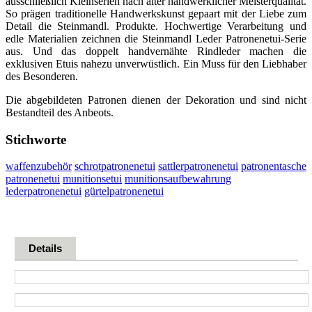
ausschließlich Kleinserien nach alter handwerklicher Meisterqualität.
So prägen traditionelle Handwerkskunst gepaart mit der Liebe zum
Detail die Steinmandl. Produkte. Hochwertige Verarbeitung und
edle Materialien zeichnen die Steinmandl Leder Patronenetui-Serie
aus. Und das doppelt handvernähte Rindleder machen die
exklusiven Etuis nahezu unverwüstlich. Ein Muss für den Liebhaber
des Besonderen.
Die abgebildeten Patronen dienen der Dekoration und sind nicht
Bestandteil des Anbeots.
Stichworte
waffenzubehör
schrotpatronenetui
sattlerpatronenetui
patronentasche
patronenetui
munitionsetui
munitionsaufbewahrung
lederpatronenetui
gürtelpatronenetui
Details