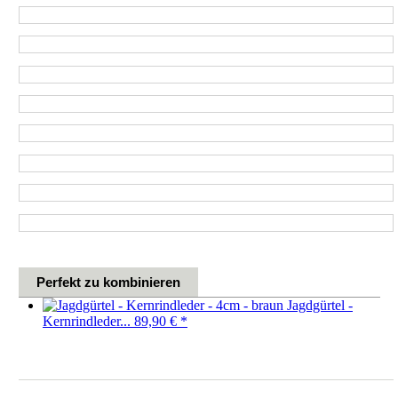
Perfekt zu kombinieren
Jagdgürtel -
Kernrindleder...
89,90 €
*