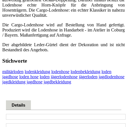
Lodenhose echte Horn-Knöpfe für die Anbringung von
Hosenträgern. Die Cargo-Lodenhose: ein echter Klassiker in nahezu
unverwüstlicher Qualität.
Die Cargo-Lodenhose wird auf Bestellung von Hand gefertigt.
Produziert wird die Lodenhose in Handarbeit - im Atelier in Coburg
/ Bayern. Maßanfertigung auf Anfrage.
Der abgebildete Leder-Gürtel dient der Dekoration und ist nicht
Bestandteil des Angebots.
Stichworte
militärloden
lodenkleidung
lodenhose
lodenbekleidung
loden
jagdhose
loden hose
loden
jägerlodenhose
jägerloden
jagdlodenhose
jagdkleidung
jagdhose
jagdbekleidung
Details