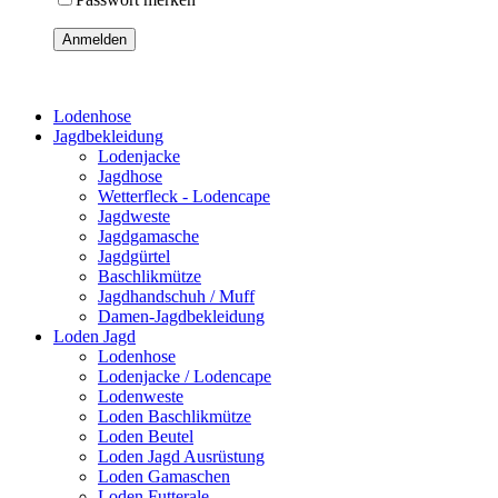
Anmelden
Lodenhose
Jagdbekleidung
Lodenjacke
Jagdhose
Wetterfleck - Lodencape
Jagdweste
Jagdgamasche
Jagdgürtel
Baschlikmütze
Jagdhandschuh / Muff
Damen-Jagdbekleidung
Loden Jagd
Lodenhose
Lodenjacke / Lodencape
Lodenweste
Loden Baschlikmütze
Loden Beutel
Loden Jagd Ausrüstung
Loden Gamaschen
Loden Futterale