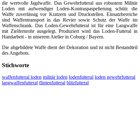
die wertvolle Jagdwaffe. Das Gewehrfutteral aus robustem Militär
Loden mit aufwendiger Loden-Kontraspaspelierung schütz die
Waffe zuverlässig vor Kratzern und Druckstellen. Einsatzbereiche
sind Waffentransport in das Revier sowie Schutz der Waffe im
Waffenschrank. Das Loden-Gewehrfutteral ist für eine Langwaffe
mit Zielfernrohr ausgelegt. Produziert wird das Loden-Futteral in
Handarbeit - in unserem Atelier in Coburg / Bayern.
Die abgebildete Waffe dient der Dekoration und ist nicht Bestandteil
des Angebots.
Stichworte
waffenfutteral loden
militär loden
lodenfutteral
loden gewehrfutteral
langwaffenfutteral
flintenfutteral
blitzfutteral