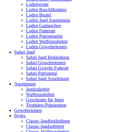
Lodenweste
Loden Baschlikmütze
Loden Beutel
Loden Jagd Ausrüstung
Loden Gamaschen
Loden Futterale
Loden Patronenetui
Loden Waffenzubehör
Loden Gewehrriemen
Safari Jagd
Safari Jagd Bekleidung
Safari Gewehrriemen
Safari Gewehr Futteral
Safari Patronetui
Safari Jagd Ausrüstung
Ausrüstung
Jagdzubehör
Waffenzubehör
Geschenke für Jäger
Trophäen-Präparation
Gewehrriemen
Styles
Classic-Jagdbekleidung
Classic-Jagdzubehör
Classic-Waffenzubehör