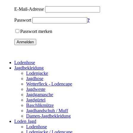
E-Mail-Adresse
Passwort
?
Passwort merken
Anmelden
Lodenhose
Jagdbekleidung
Lodenjacke
Jagdhose
Wetterfleck - Lodencape
Jagdweste
Jagdgamasche
Jagdgürtel
Baschlikmütze
Jagdhandschuh / Muff
Damen-Jagdbekleidung
Loden Jagd
Lodenhose
Lodenjacke / Lodencape