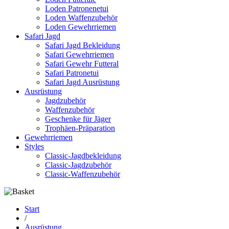
Loden Patronenetui
Loden Waffenzubehör
Loden Gewehrriemen
Safari Jagd
Safari Jagd Bekleidung
Safari Gewehrriemen
Safari Gewehr Futteral
Safari Patronetui
Safari Jagd Ausrüstung
Ausrüstung
Jagdzubehör
Waffenzubehör
Geschenke für Jäger
Trophäen-Präparation
Gewehrriemen
Styles
Classic-Jagdbekleidung
Classic-Jagdzubehör
Classic-Waffenzubehör
Start
/
Ausrüstung