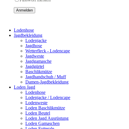
Anmelden
Lodenhose
Jagdbekleidung
Lodenjacke
Jagdhose
Wetterfleck - Lodencape
Jagdweste
Jagdgamasche
Jagdgürtel
Baschlikmütze
Jagdhandschuh / Muff
Damen-Jagdbekleidung
Loden Jagd
Lodenhose
Lodenjacke / Lodencape
Lodenweste
Loden Baschlikmütze
Loden Beutel
Loden Jagd Ausrüstung
Loden Gamaschen
Loden Futterale