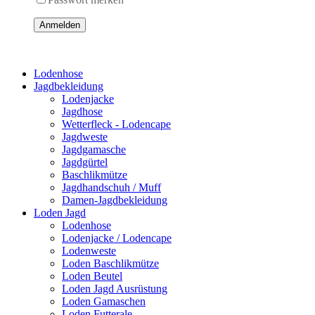
Anmelden
Lodenhose
Jagdbekleidung
Lodenjacke
Jagdhose
Wetterfleck - Lodencape
Jagdweste
Jagdgamasche
Jagdgürtel
Baschlikmütze
Jagdhandschuh / Muff
Damen-Jagdbekleidung
Loden Jagd
Lodenhose
Lodenjacke / Lodencape
Lodenweste
Loden Baschlikmütze
Loden Beutel
Loden Jagd Ausrüstung
Loden Gamaschen
Loden Futterale