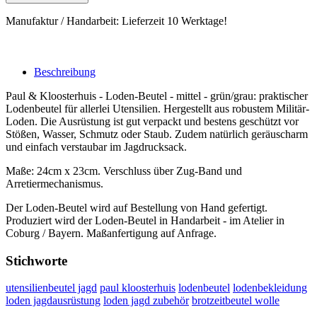
Manufaktur / Handarbeit: Lieferzeit 10 Werktage!
Beschreibung
Paul & Kloosterhuis - Loden-Beutel - mittel - grün/grau: praktischer
Lodenbeutel für allerlei Utensilien. Hergestellt aus robustem Militär-
Loden. Die Ausrüstung ist gut verpackt und bestens geschützt vor
Stößen, Wasser, Schmutz oder Staub. Zudem natürlich geräuscharm
und einfach verstaubar im Jagdrucksack.
Maße: 24cm x 23cm. Verschluss über Zug-Band und
Arretiermechanismus.
Der Loden-Beutel wird auf Bestellung von Hand gefertigt.
Produziert wird der Loden-Beutel in Handarbeit - im Atelier in
Coburg / Bayern. Maßanfertigung auf Anfrage.
Stichworte
utensilienbeutel jagd
paul kloosterhuis
lodenbeutel
lodenbekleidung
loden jagdausrüstung
loden jagd zubehör
brotzeitbeutel wolle