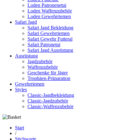
Loden Patronenetui
Loden Waffenzubehör
Loden Gewehrriemen
Safari Jagd
Safari Jagd Bekleidung
Safari Gewehrriemen
Safari Gewehr Futteral
Safari Patronetui
Safari Jagd Ausrüstung
Ausrüstung
Jagdzubehör
Waffenzubehör
Geschenke für Jäger
Trophäen-Präparation
Gewehrriemen
Styles
Classic-Jagdbekleidung
Classic-Jagdzubehör
Classic-Waffenzubehör
Start
/
Stichworte