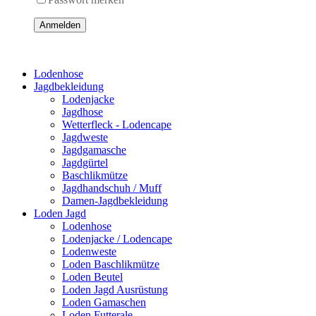
Anmelden
Lodenhose
Jagdbekleidung
Lodenjacke
Jagdhose
Wetterfleck - Lodencape
Jagdweste
Jagdgamasche
Jagdgürtel
Baschlikmütze
Jagdhandschuh / Muff
Damen-Jagdbekleidung
Loden Jagd
Lodenhose
Lodenjacke / Lodencape
Lodenweste
Loden Baschlikmütze
Loden Beutel
Loden Jagd Ausrüstung
Loden Gamaschen
Loden Futterale