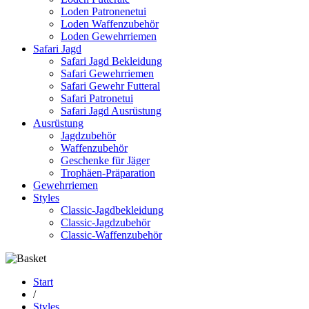
Loden Patronenetui
Loden Waffenzubehör
Loden Gewehrriemen
Safari Jagd
Safari Jagd Bekleidung
Safari Gewehrriemen
Safari Gewehr Futteral
Safari Patronetui
Safari Jagd Ausrüstung
Ausrüstung
Jagdzubehör
Waffenzubehör
Geschenke für Jäger
Trophäen-Präparation
Gewehrriemen
Styles
Classic-Jagdbekleidung
Classic-Jagdzubehör
Classic-Waffenzubehör
Start
/
Styles