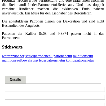
Produkte. Hochwertige Verarbeitung und edle Materialien zeichnen
die Steinmandl Leder-Patronenetui-Serie aus. Und das doppelt
vernähte Rindleder machen die exklusiven Etuis nahezu
unverwüstlich. Ein Muss für den Liebhaber des Besonderen.
Die abgebildeten Patronen dienen der Dekoration und sind nicht
Bestandteil des Angebots.
Patronen der Kaliber 8x68 und 9,3x74 passen nicht in das
Patronenetui.
Stichworte
waffenzubehör
sattlerpatronenetui
patronenetui
munitionsetui
munitionsaufbewahrung
lederpatronenetui
kombipatronenetui
Details