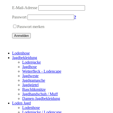
E-Mail-Adresse
Passwort
?
Passwort merken
Anmelden
Lodenhose
Jagdbekleidung
Lodenjacke
Jagdhose
Wetterfleck - Lodencape
Jagdweste
Jagdgamasche
Jagdgürtel
Baschlikmütze
Jagdhandschuh / Muff
Damen-Jagdbekleidung
Loden Jagd
Lodenhose
Lodenjacke / Lodencape