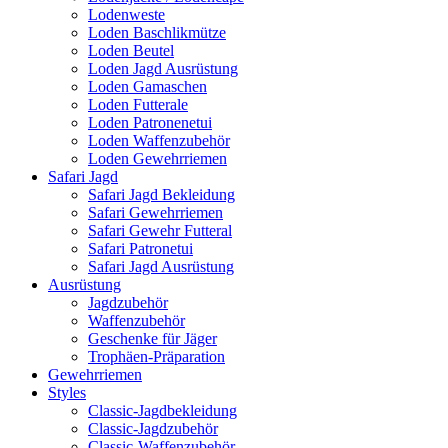
Lodenweste
Loden Baschlikmütze
Loden Beutel
Loden Jagd Ausrüstung
Loden Gamaschen
Loden Futterale
Loden Patronenetui
Loden Waffenzubehör
Loden Gewehrriemen
Safari Jagd
Safari Jagd Bekleidung
Safari Gewehrriemen
Safari Gewehr Futteral
Safari Patronetui
Safari Jagd Ausrüstung
Ausrüstung
Jagdzubehör
Waffenzubehör
Geschenke für Jäger
Trophäen-Präparation
Gewehrriemen
Styles
Classic-Jagdbekleidung
Classic-Jagdzubehör
Classic-Waffenzubehör