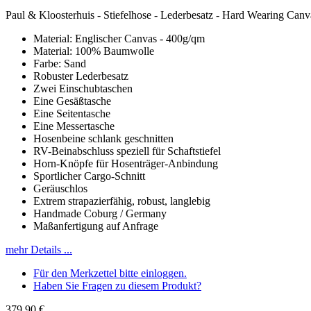
Paul & Kloosterhuis - Stiefelhose - Lederbesatz - Hard Wearing Canv
Material: Englischer Canvas - 400g/qm
Material: 100% Baumwolle
Farbe: Sand
Robuster Lederbesatz
Zwei Einschubtaschen
Eine Gesäßtasche
Eine Seitentasche
Eine Messertasche
Hosenbeine schlank geschnitten
RV-Beinabschluss speziell für Schaftstiefel
Horn-Knöpfe für Hosenträger-Anbindung
Sportlicher Cargo-Schnitt
Geräuschlos
Extrem strapazierfähig, robust, langlebig
Handmade Coburg / Germany
Maßanfertigung auf Anfrage
mehr Details ...
Für den Merkzettel bitte einloggen.
Haben Sie Fragen zu diesem Produkt?
379,90 €