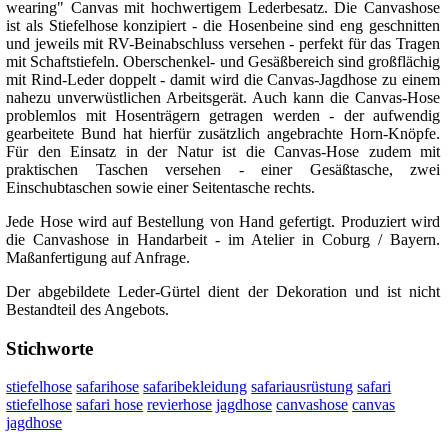
wearing" Canvas mit hochwertigem Lederbesatz. Die Canvashose
ist als Stiefelhose konzipiert - die Hosenbeine sind eng geschnitten
und jeweils mit RV-Beinabschluss versehen - perfekt für das Tragen
mit Schaftstiefeln. Oberschenkel- und Gesäßbereich sind großflächig
mit Rind-Leder doppelt - damit wird die Canvas-Jagdhose zu einem
nahezu unverwüstlichen Arbeitsgerät. Auch kann die Canvas-Hose
problemlos mit Hosenträgern getragen werden - der aufwendig
gearbeitete Bund hat hierfür zusätzlich angebrachte Horn-Knöpfe.
Für den Einsatz in der Natur ist die Canvas-Hose zudem mit
praktischen Taschen versehen - einer Gesäßtasche, zwei
Einschubtaschen sowie einer Seitentasche rechts.
Jede Hose wird auf Bestellung von Hand gefertigt. Produziert wird
die Canvashose in Handarbeit - im Atelier in Coburg / Bayern.
Maßanfertigung auf Anfrage.
Der abgebildete Leder-Gürtel dient der Dekoration und ist nicht
Bestandteil des Angebots.
Stichworte
stiefelhose
safarihose
safaribekleidung
safariausrüstung
safari
stiefelhose
safari hose
revierhose
jagdhose
canvashose
canvas
jagdhose