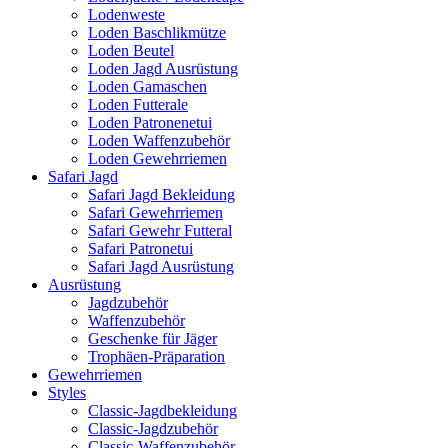
Lodenweste
Loden Baschlikmütze
Loden Beutel
Loden Jagd Ausrüstung
Loden Gamaschen
Loden Futterale
Loden Patronenetui
Loden Waffenzubehör
Loden Gewehrriemen
Safari Jagd
Safari Jagd Bekleidung
Safari Gewehrriemen
Safari Gewehr Futteral
Safari Patronetui
Safari Jagd Ausrüstung
Ausrüstung
Jagdzubehör
Waffenzubehör
Geschenke für Jäger
Trophäen-Präparation
Gewehrriemen
Styles
Classic-Jagdbekleidung
Classic-Jagdzubehör
Classic-Waffenzubehör