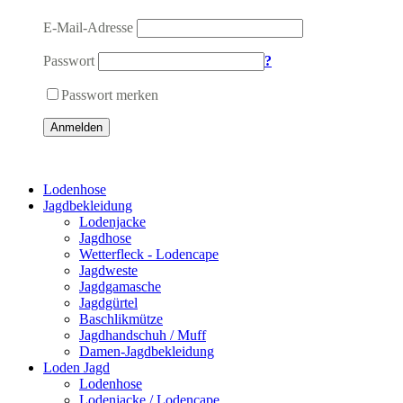
E-Mail-Adresse
Passwort
?
Passwort merken
Anmelden
Lodenhose
Jagdbekleidung
Lodenjacke
Jagdhose
Wetterfleck - Lodencape
Jagdweste
Jagdgamasche
Jagdgürtel
Baschlikmütze
Jagdhandschuh / Muff
Damen-Jagdbekleidung
Loden Jagd
Lodenhose
Lodenjacke / Lodencape