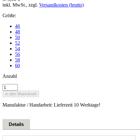
inkl. MwSt., zzgl.
Versandkosten (brutto)
Größe:
46
48
50
52
54
56
58
60
Anzahl
in den Warenkorb
Manufaktur / Handarbeit: Lieferzeit 10 Werktage!
Details