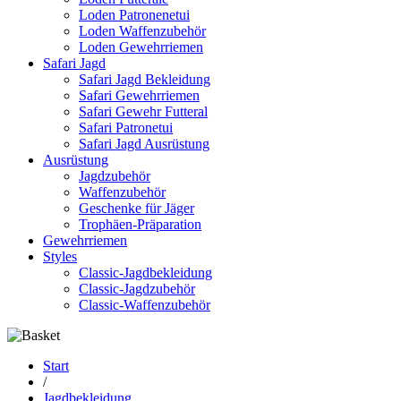
Loden Patronenetui
Loden Waffenzubehör
Loden Gewehrriemen
Safari Jagd
Safari Jagd Bekleidung
Safari Gewehrriemen
Safari Gewehr Futteral
Safari Patronetui
Safari Jagd Ausrüstung
Ausrüstung
Jagdzubehör
Waffenzubehör
Geschenke für Jäger
Trophäen-Präparation
Gewehrriemen
Styles
Classic-Jagdbekleidung
Classic-Jagdzubehör
Classic-Waffenzubehör
Start
/
Jagdbekleidung