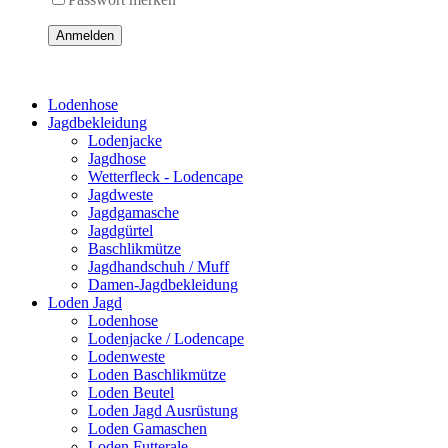
Anmelden
Lodenhose
Jagdbekleidung
Lodenjacke
Jagdhose
Wetterfleck - Lodencape
Jagdweste
Jagdgamasche
Jagdgürtel
Baschlikmütze
Jagdhandschuh / Muff
Damen-Jagdbekleidung
Loden Jagd
Lodenhose
Lodenjacke / Lodencape
Lodenweste
Loden Baschlikmütze
Loden Beutel
Loden Jagd Ausrüstung
Loden Gamaschen
Loden Futterale