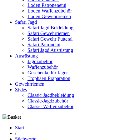
Loden Patronenetui
Loden Waffenzubehör
Loden Gewehrriemen
Safari Jagd
Safari Jagd Bekleidung
Safari Gewehrriemen
Safari Gewehr Futteral
Safari Patronetui
Safari Jagd Ausrüstung
Ausrüstung
Jagdzubehör
Waffenzubehör
Geschenke für Jäger
Trophäen-Präparation
Gewehrriemen
Styles
Classic-Jagdbekleidung
Classic-Jagdzubehör
Classic-Waffenzubehör
Start
/
Stichworte