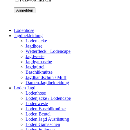
Anmelden
Lodenhose
Jagdbekleidung
Lodenjacke
Jagdhose
Wetterfleck - Lodencape
Jagdweste
Jagdgamasche
Jagdgürtel
Baschlikmütze
Jagdhandschuh / Muff
Damen-Jagdbekleidung
Loden Jagd
Lodenhose
Lodenjacke / Lodencape
Lodenweste
Loden Baschlikmütze
Loden Beutel
Loden Jagd Ausrüstung
Loden Gamaschen
Loden Futterale