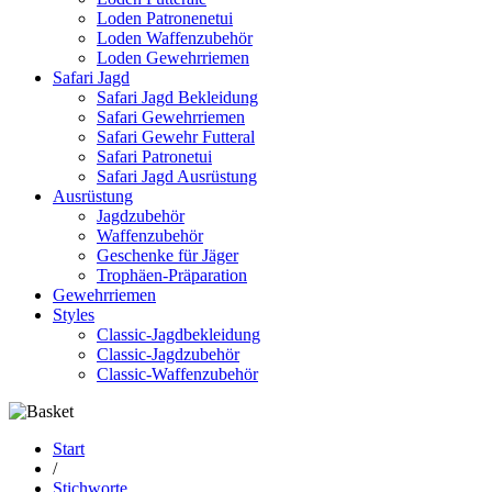
Loden Patronenetui
Loden Waffenzubehör
Loden Gewehrriemen
Safari Jagd
Safari Jagd Bekleidung
Safari Gewehrriemen
Safari Gewehr Futteral
Safari Patronetui
Safari Jagd Ausrüstung
Ausrüstung
Jagdzubehör
Waffenzubehör
Geschenke für Jäger
Trophäen-Präparation
Gewehrriemen
Styles
Classic-Jagdbekleidung
Classic-Jagdzubehör
Classic-Waffenzubehör
Start
/
Stichworte