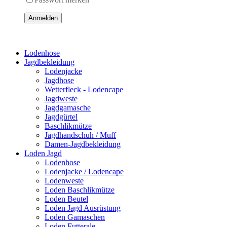
Anmelden
Lodenhose
Jagdbekleidung
Lodenjacke
Jagdhose
Wetterfleck - Lodencape
Jagdweste
Jagdgamasche
Jagdgürtel
Baschlikmütze
Jagdhandschuh / Muff
Damen-Jagdbekleidung
Loden Jagd
Lodenhose
Lodenjacke / Lodencape
Lodenweste
Loden Baschlikmütze
Loden Beutel
Loden Jagd Ausrüstung
Loden Gamaschen
Loden Futterale