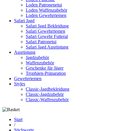
Loden Patronenetui
Loden Waffenzubehör
Loden Gewehrriemen
Safari Jagd
Safari Jagd Bekleidung
Safari Gewehrriemen
Safari Gewehr Futteral
Safari Patronetui
Safari Jagd Ausrüstung
Ausrüstung
Jagdzubehör
Waffenzubehör
Geschenke für Jäger
Trophäen-Präparation
Gewehrriemen
Styles
Classic-Jagdbekleidung
Classic-Jagdzubehör
Classic-Waffenzubehör
Start
/
Stichworte