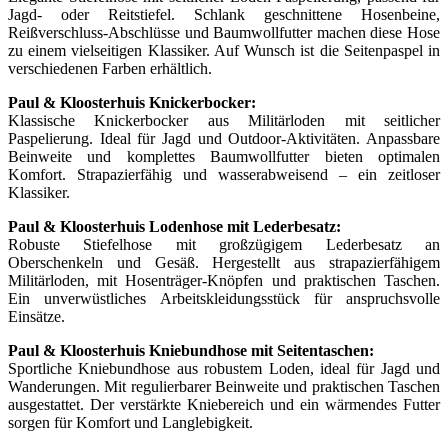
Jagd- oder Reitstiefel. Schlank geschnittene Hosenbeine,
Reißverschluss-Abschlüsse und Baumwollfutter machen diese Hose
zu einem vielseitigen Klassiker. Auf Wunsch ist die Seitenpaspel in
verschiedenen Farben erhältlich.
Paul & Kloosterhuis Knickerbocker:
Klassische Knickerbocker aus Militärloden mit seitlicher
Paspelierung. Ideal für Jagd und Outdoor-Aktivitäten. Anpassbare
Beinweite und komplettes Baumwollfutter bieten optimalen
Komfort. Strapazierfähig und wasserabweisend – ein zeitloser
Klassiker.
Paul & Kloosterhuis Lodenhose mit Lederbesatz:
Robuste Stiefelhose mit großzügigem Lederbesatz an
Oberschenkeln und Gesäß. Hergestellt aus strapazierfähigem
Militärloden, mit Hosenträger-Knöpfen und praktischen Taschen.
Ein unverwüstliches Arbeitskleidungsstück für anspruchsvolle
Einsätze.
Paul & Kloosterhuis Kniebundhose mit Seitentaschen:
Sportliche Kniebundhose aus robustem Loden, ideal für Jagd und
Wanderungen. Mit regulierbarer Beinweite und praktischen Taschen
ausgestattet. Der verstärkte Kniebereich und ein wärmendes Futter
sorgen für Komfort und Langlebigkeit.