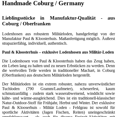
Handmade Coburg / Germany
Lieblingsstücke in Manufaktur-Qualität - aus
Coburg / Oberfranken
Lodenhosen aus robustem Militärloden, handgefertigt von der
Manufaktur Paul & Kloosterhuis. Maßanfertigung möglich. Äußerst
strapazierfähig, individuell, authentisch.
Paul & Kloosterhuis – exklusive Lodenhosen aus Militär-Loden
Die Lodenhosen von Paul & Kloosterhuis haben das Zeug haben,
ein Leben lang zu halten und zu neuen Erbstücken zu werden. Denn
die wertvollen Teile werden in traditioneller Machart, in Coburg
(Oberfranken) aus deutschem Militärloden hergestellt.
Der Militärloden ist ein extrem robuster, nahezu unverwüstlicher
Tuchloden (790 Gramm/Laufmeter), scheuerfest, kaum
schmutzanfällig - zudem stark wasserabweisend, winddicht sowie
kälte- und wärme-ausgleichend. Dies ist ein traditionell-klassischer
Natur-Outdoor-Stoff für Frühjahr, Herbst und Winter. Der exklusive
Paul & Klooserhuis - Militär Loden - Feldgrau ist sowohl für
sportliche Aktivitäten (Jagen Fischen, Reiten) uneingeschränkt
empfehlenswert - als auch für diverse Freizeit-Aktivitäten mit