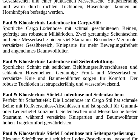
Gesäßtaschen und einer praktischen Messertasche. Strapazierfähig
und warm durch dichten Tuchloden; Hosenträger können an
Hornknöpfen befestigt werden.
Paul & Kloosterhuis Lodenhose im Cargo-Stil:
Sportliche Cargo-Lodenhose mit schmal geschnittenen Beinen,
gefertigt aus robustem Militärloden. Zwei geräumige Seitentaschen
und eine Messertasche bieten viel Stauraum. Besondere Merkmale:
verstärkter Gesäßbereich, Kniepartie für mehr Bewegungsfreiheit
und angenehmes Baumwollfutter.
Paul & Kloosterhuis Lodenhose mit Seitenbelüftung:
Sportlicher Schnitt mit seitlichen Belüftungsreißverschlüssen und
schlanken Hosenbeinen. Geräumige Front- und Messertaschen,
verstärkte Knie und Baumwollfutter sorgen für Komfort. Der
robuste Tuchloden ist strapazierfähig und wasserabweisend.
Paul & Kloosterhuis Stiefel-Lodenhose mit Seitentaschen:
Perfekt für Schaftstiefel: Die Lodenhose im Cargo-Stil hat schmale
Beine mit Reißverschluss-Abschlüssen und ist speziell für Gummi-
oder Lederstiefel konzipiert. Seitentaschen und Messertasche bieten
Stauraum, während verstärkte Kniepartien und Baumwollfutter
hohen Tragekomfort gewährleisten.
Paul & Kloosterhuis Stiefel-Lodenhose mit Seitenpaspelierung:
Elegante Stiefelhose mit seitlicher Loden-Paspelierung, passend für