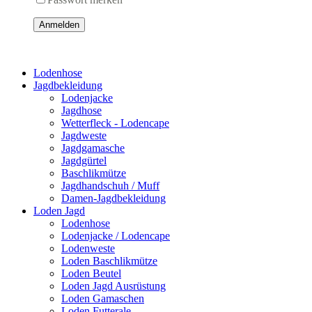
Anmelden
Lodenhose
Jagdbekleidung
Lodenjacke
Jagdhose
Wetterfleck - Lodencape
Jagdweste
Jagdgamasche
Jagdgürtel
Baschlikmütze
Jagdhandschuh / Muff
Damen-Jagdbekleidung
Loden Jagd
Lodenhose
Lodenjacke / Lodencape
Lodenweste
Loden Baschlikmütze
Loden Beutel
Loden Jagd Ausrüstung
Loden Gamaschen
Loden Futterale