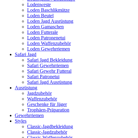
Lodenweste
Loden Baschlikmütze
Loden Beutel
Loden Jagd Ausrüstung
Loden Gamaschen
Loden Futterale
Loden Patronenetui
Loden Waffenzubehör
Loden Gewehrriemen
Safari Jagd
Safari Jagd Bekleidung
Safari Gewehrriemen
Safari Gewehr Futteral
Safari Patronetui
Safari Jagd Ausrüstung
Ausrüstung
Jagdzubehör
Waffenzubehör
Geschenke für Jäger
Trophäen-Präparation
Gewehrriemen
Styles
Classic-Jagdbekleidung
Classic-Jagdzubehör
Classic-Waffenzubehör