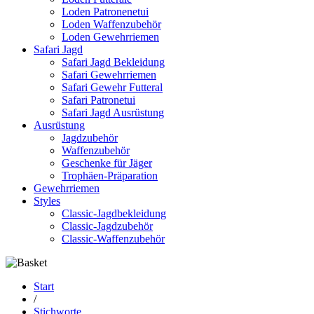
Loden Patronenetui
Loden Waffenzubehör
Loden Gewehrriemen
Safari Jagd
Safari Jagd Bekleidung
Safari Gewehrriemen
Safari Gewehr Futteral
Safari Patronetui
Safari Jagd Ausrüstung
Ausrüstung
Jagdzubehör
Waffenzubehör
Geschenke für Jäger
Trophäen-Präparation
Gewehrriemen
Styles
Classic-Jagdbekleidung
Classic-Jagdzubehör
Classic-Waffenzubehör
Start
/
Stichworte