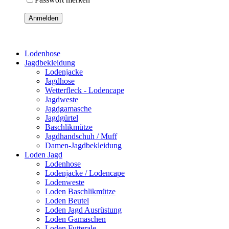
Anmelden
Lodenhose
Jagdbekleidung
Lodenjacke
Jagdhose
Wetterfleck - Lodencape
Jagdweste
Jagdgamasche
Jagdgürtel
Baschlikmütze
Jagdhandschuh / Muff
Damen-Jagdbekleidung
Loden Jagd
Lodenhose
Lodenjacke / Lodencape
Lodenweste
Loden Baschlikmütze
Loden Beutel
Loden Jagd Ausrüstung
Loden Gamaschen
Loden Futterale